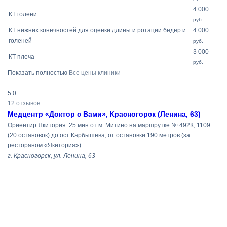
4 000
КТ голени
руб.
КТ нижних конечностей для оценки длины и ротации бедер и
4 000
голеней
руб.
3 000
КТ плеча
руб.
Показать полностью
Все цены клиники
5.0
12 отзывов
Медцентр «Доктор с Вами», Красногорск (Ленина, 63)
Ориентир Якитория. 25 мин от м. Митино на маршрутке № 492К, 1109
(20 остановок) до ост Карбышева, от остановки 190 метров (за
рестораном «Якитория»).
г. Красногорск, ул. Ленина, 63