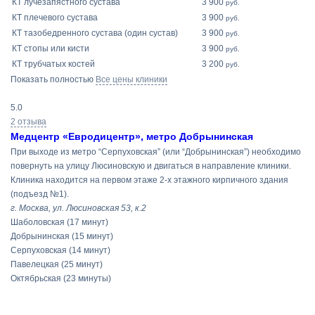
КТ лучезапястного сустава
3 900
руб.
КТ плечевого сустава
3 900
руб.
КТ тазобедренного сустава (один сустав)
3 900
руб.
КТ стопы или кисти
3 900
руб.
КТ трубчатых костей
3 200
руб.
Показать полностью
Все цены клиники
5.0
2 отзыва
Медцентр «Евродицентр», метро Добрынинская
При выходе из метро “Серпуховская” (или “Добрынинская”) необходимо
повернуть на улицу Люсиновскую и двигаться в направление клиники.
Клиника находится на первом этаже 2-х этажного кирпичного здания
(подъезд №1).
г. Москва, ул. Люсиновская 53, к.2
Шаболовская
(17 минут)
Добрынинская
(15 минут)
Серпуховская
(14 минут)
Павелецкая
(25 минут)
Октябрьская
(23 минуты)