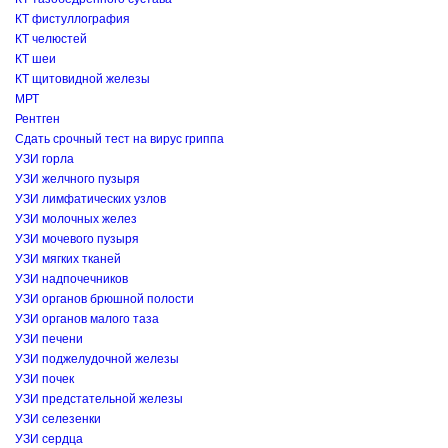
КТ фистуллография
КТ челюстей
КТ шеи
КТ щитовидной железы
МРТ
Рентген
Сдать срочный тест на вирус гриппа
УЗИ горла
УЗИ желчного пузыря
УЗИ лимфатических узлов
УЗИ молочных желез
УЗИ мочевого пузыря
УЗИ мягких тканей
УЗИ надпочечников
УЗИ органов брюшной полости
УЗИ органов малого таза
УЗИ печени
УЗИ поджелудочной железы
УЗИ почек
УЗИ предстательной железы
УЗИ селезенки
УЗИ сердца