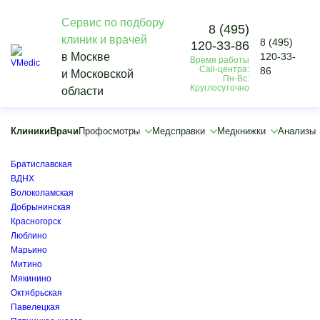
Сервис по подбору
8 (495)
клиник и врачей
8 (495)
120-33-86
Vmedic
в Москве
120-33-
Время работы
Диагностика
Call-центра:
86
и Московской
Компьютерная томография
Пн-Вс:
Круглосуточно
области
КТ суставов и костей
×
×
Клиники
Врачи
Профосмотры
Медсправки
Медкнижки
Анализы
Алексеевская
Ботанический сад
Братиславская
ВДНХ
Волоколамская
Добрынинская
Красногорск
Люблино
Марьино
Митино
Мякинино
Октябрьская
Павелецкая