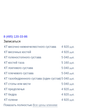
8 (495) 120-33-86
Записаться
КТ височно-нижнечелюстного сустава
4 920
руб.
КТ височных костей
4 920
руб.
КТ голеностопного сустава
5 040
руб.
КТ костей таза
5 160
руб.
КТ локтевого сустава
5 040
руб.
КТ плечевого сустава
5 040
руб.
КТ тазобедренного сустава (один сустав)
5 040
руб.
КТ стопы или кисти
5 040
руб.
КТ предплечья
4 920
руб.
КТ бедра
4 920
руб.
КТ голени
4 920
руб.
Показать полностью
Все цены клиники