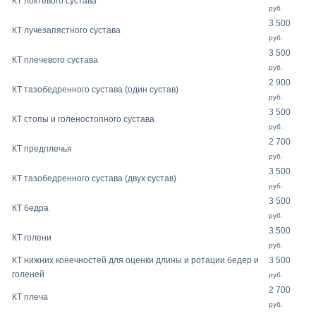
КТ локтевого сустава
руб.
3 500
КТ лучезапястного сустава
руб.
3 500
КТ плечевого сустава
руб.
2 900
КТ тазобедренного сустава (один сустав)
руб.
3 500
КТ стопы и голеностопного сустава
руб.
2 700
КТ предплечья
руб.
3 500
КТ тазобедренного сустава (двух сустав)
руб.
3 500
КТ бедра
руб.
3 500
КТ голени
руб.
КТ нижних конечностей для оценки длины и ротации бедер и
3 500
голеней
руб.
2 700
КТ плеча
руб.