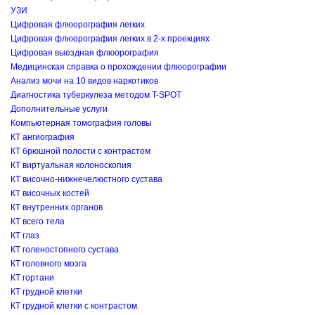
УЗИ
Цифровая флюорография легких
Цифровая флюорография легких в 2-х проекциях
Цифровая выездная флюорография
Медицинская справка о прохождении флюорографии
Анализ мочи на 10 видов наркотиков
Диагностика туберкулеза методом T-SPOT
Дополнительные услуги
Компьютерная томография головы
КТ ангиография
КТ брюшной полости с контрастом
КТ виртуальная колоноскопия
КТ височно-нижнечелюстного сустава
КТ височных костей
КТ внутренних органов
КТ всего тела
КТ глаз
КТ голеностопного сустава
КТ головного мозга
КТ гортани
КТ грудной клетки
КТ грудной клетки с контрастом