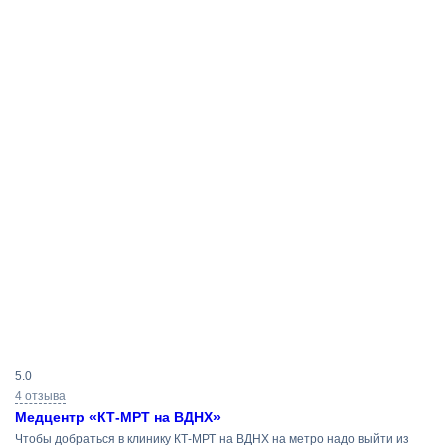
Результаты
5.0
поиска
4 отзыва
Медцентр «КТ-МРТ на ВДНХ»
Чтобы добраться в клинику КТ-МРТ на ВДНХ на метро надо выйти из