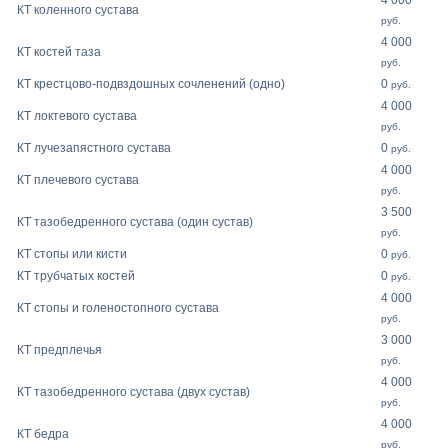
4 000
КТ коленного сустава
руб.
4 000
КТ костей таза
руб.
КТ крестцово-подвздошных сочленений (одно)
0
руб.
4 000
КТ локтевого сустава
руб.
КТ лучезапястного сустава
0
руб.
4 000
КТ плечевого сустава
руб.
3 500
КТ тазобедренного сустава (один сустав)
руб.
КТ стопы или кисти
0
руб.
КТ трубчатых костей
0
руб.
4 000
КТ стопы и голеностопного сустава
руб.
3 000
КТ предплечья
руб.
4 000
КТ тазобедренного сустава (двух сустав)
руб.
4 000
КТ бедра
руб.