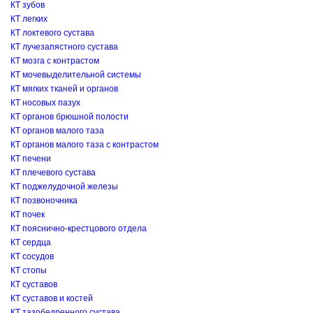
КТ зубов
КТ легких
КТ локтевого сустава
КТ лучезапястного сустава
КТ мозга с контрастом
КТ мочевыделительной системы
КТ мягких тканей и органов
КТ носовых пазух
КТ органов брюшной полости
КТ органов малого таза
КТ органов малого таза с контрастом
КТ печени
КТ плечевого сустава
КТ поджелудочной железы
КТ позвоночника
КТ почек
КТ пояснично-крестцового отдела
КТ сердца
КТ сосудов
КТ стопы
КТ суставов
КТ суставов и костей
КТ тазобедренного сустава