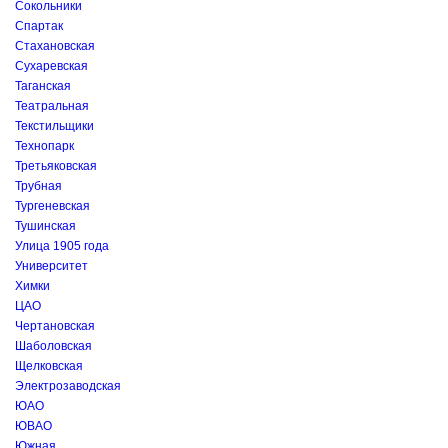
Сокольники
Спартак
Стахановская
Сухаревская
Таганская
Театральная
Текстильщики
Технопарк
Третьяковская
Трубная
Тургеневская
Тушинская
Улица 1905 года
Университет
Химки
ЦАО
Чертановская
Шаболовская
Щелковская
Электрозаводская
ЮАО
ЮВАО
Южная