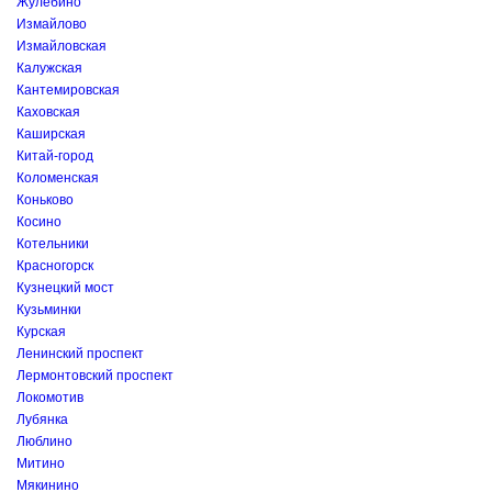
Жулебино
Измайлово
Измайловская
Калужская
Кантемировская
Каховская
Каширская
Китай-город
Коломенская
Коньково
Косино
Котельники
Красногорск
Кузнецкий мост
Кузьминки
Курская
Ленинский проспект
Лермонтовский проспект
Локомотив
Лубянка
Люблино
Митино
Мякинино