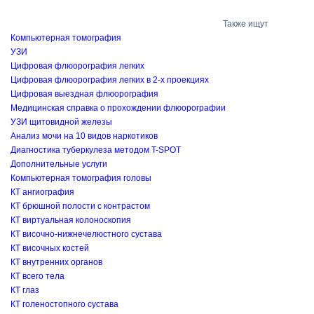
Также ищут
Компьютерная томография
УЗИ
Цифровая флюорография легких
Цифровая флюорография легких в 2-х проекциях
Цифровая выездная флюорография
Медицинская справка о прохождении флюорографии
УЗИ щитовидной железы
Анализ мочи на 10 видов наркотиков
Диагностика туберкулеза методом T-SPOT
Дополнительные услуги
Компьютерная томография головы
КТ ангиография
КТ брюшной полости с контрастом
КТ виртуальная колоноскопия
КТ височно-нижнечелюстного сустава
КТ височных костей
КТ внутренних органов
КТ всего тела
КТ глаз
КТ голеностопного сустава