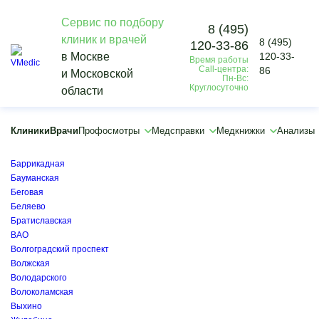
Сервис по подбору
8 (495)
клиник и врачей
8 (495)
120-33-86
Vmedic
в Москве
120-33-
Время работы
Диагностика
Call-центра:
86
и Московской
Другие исследования
Пн-Вс:
Круглосуточно
области
УЗИ щитовидной железы
×
×
Клиники
Врачи
Профосмотры
Медсправки
Медкнижки
Анализы
Академическая
Арбатская
Баррикадная
Бауманская
Беговая
Беляево
Братиславская
ВАО
Волгоградский проспект
Волжская
Володарского
Волоколамская
Выхино