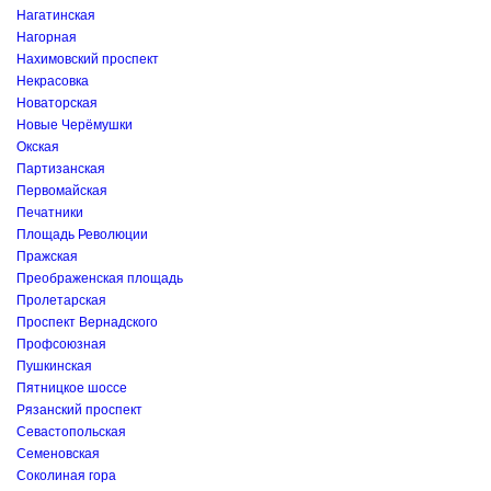
Нагатинская
Нагорная
Нахимовский проспект
Некрасовка
Новаторская
Новые Черёмушки
Окская
Партизанская
Первомайская
Печатники
Площадь Революции
Пражская
Преображенская площадь
Пролетарская
Проспект Вернадского
Профсоюзная
Пушкинская
Пятницкое шоссе
Рязанский проспект
Севастопольская
Семеновская
Соколиная гора