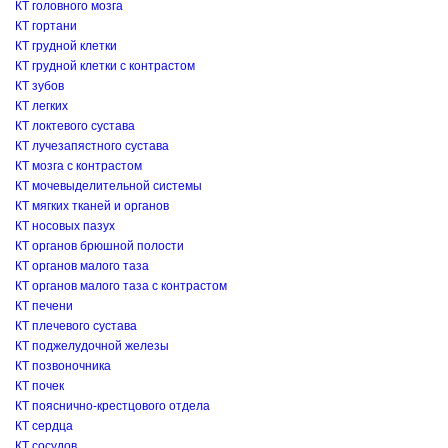
КТ головного мозга
КТ гортани
КТ грудной клетки
КТ грудной клетки с контрастом
КТ зубов
КТ легких
КТ локтевого сустава
КТ лучезапястного сустава
КТ мозга с контрастом
КТ мочевыделительной системы
КТ мягких тканей и органов
КТ носовых пазух
КТ органов брюшной полости
КТ органов малого таза
КТ органов малого таза с контрастом
КТ печени
КТ плечевого сустава
КТ поджелудочной железы
КТ позвоночника
КТ почек
КТ пояснично-крестцового отдела
КТ сердца
КТ сосудов