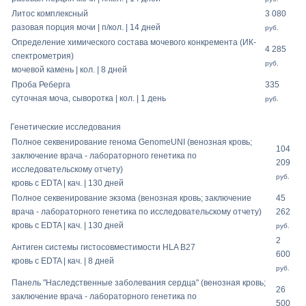
Литос комплексный
3 080
разовая порция мочи | п/кол. | 14 дней
руб.
Определение химического состава мочевого конкремента (ИК-
4 285
спектрометрия)
руб.
мочевой камень | кол. | 8 дней
Проба Реберга
335
суточная моча, сыворотка | кол. | 1 день
руб.
Генетические исследования
Полное секвенирование генома GenomeUNI (венозная кровь;
104
заключение врача - лабораторного генетика по
209
исследовательскому отчету)
руб.
кровь с EDTA | кач. | 130 дней
Полное секвенирование экзома (венозная кровь; заключение
45
врача - лабораторного генетика по исследовательскому отчету)
262
кровь с EDTA | кач. | 130 дней
руб.
2
Антиген системы гистосовместимости HLA В27
600
кровь с EDTA | кач. | 8 дней
руб.
Панель "Наследственные заболевания сердца" (венозная кровь;
26
заключение врача - лабораторного генетика по
500