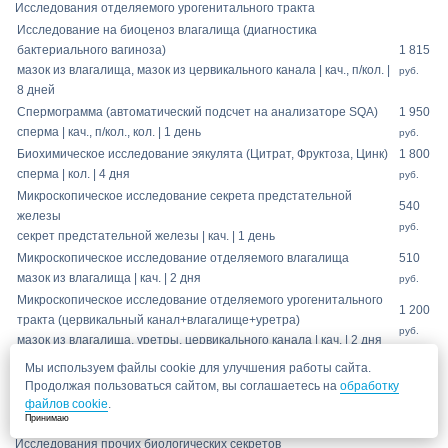
Исследования отделяемого урогенитального тракта
Исследование на биоценоз влагалища (диагностика
бактериального вагиноза)
1 815
мазок из влагалища, мазок из цервикального канала | кач., п/кол. |
руб.
8 дней
Спермограмма (автоматический подсчет на анализаторе SQA)
1 950
сперма | кач., п/кол., кол. | 1 день
руб.
Биохимическое исследование эякулята (Цитрат, Фруктоза, Цинк)
1 800
сперма | кол. | 4 дня
руб.
Микроскопическое исследование секрета предстательной
540
железы
руб.
секрет предстательной железы | кач. | 1 день
Микроскопическое исследование отделяемого влагалища
510
мазок из влагалища | кач. | 2 дня
руб.
Микроскопическое исследование отделяемого урогенитального
1 200
тракта (цервикальный канал+влагалище+уретра)
руб.
мазок из влагалища, уретры, цервикального канала | кач. | 2 дня
Микроскопическое исследование секрета предстательной
Мы используем файлы cookie для улучшения работы сайта.
510
железы в моче
Продолжая пользоваться сайтом, вы соглашаетесь на
обработку
руб.
моча | кач. | 1 день
файлов cookie
.
Принимаю
Исследования прочих биологических секретов