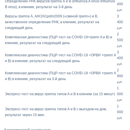
Определение РНК вирусов гриппа А и В (Influenza A virus/ Influenza
400
В virus), в клинике, результат на 3-й день
руб.
Вирусы гриппа А, A/H1N1pdm2009 («свиной грипп») и В,
3
качественное определение РНК, в клинике, результат на
400
следующий день
руб.
2
Комплексная диагностика (ПЦР-тест на COVID-19+грипп A и B) в
500
клинике, результат на следующий день
руб.
3
Комплексная диагностика (ПЦР-тест на COVID-19 +ОРВИ +грипп A
400
и B) в клинике, результат на следующий день
руб.
2
Комплексная диагностика (ПЦР-тест на COVID-19 +ОРВИ +грипп A
900
и B) в клинике, результат на 3-й день
руб.
1
Экспресс-тест на вирус гриппа типов А и В в клинике (за 15 минут)
000
руб.
1
Экспресс-тест на вирус гриппа типов А и В с выездом на дом,
000
результат через 15 мин.
руб.