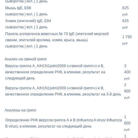
сыворотка | кол. | 1 день
Мышь IgE, E88
625
сыворотка | кол. | 1 день
руб.
Хомяк (эпителий) IgE, E84
625
сыворотка | кол. | 1 день
руб.
Панель аллергенов животных № 70 IgE (эпителий морской
1 795
свинки, эпителий кролика, хомяк, крыса, мышь)
руб.
сыворотка | кол. | 1 день
Анализ на свиной грипп
Вирусы гриппа А, A/H1N1pdm2009 («свиной грипп») и В,
3
качественное определение РНК, в клинике, результат на
400
следующий день
руб.
2
Вирусы гриппа А, A/H1N1pdm2009 («свиной грипп») и В,
900
качественное определение РНК, в клинике, результат на 3-й день
руб.
Анализы на грипп
1
Определение РНК вирусов гриппа А и В (Influenza A virus/ Influenza
800
В virus), в клинике, результат на следующий день
руб.
1