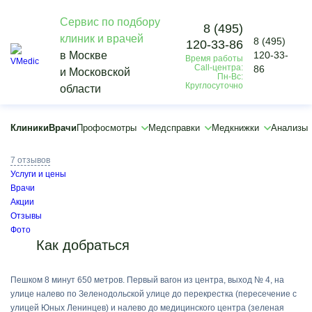
Сервис по подбору
8 (495)
клиник и врачей
8 (495)
120-33-86
Vmedic
в Москве
120-33-
Время работы
Клиники
Call-центра:
86
и Московской
Медцентр «Лечебно-диагностический центр», метро Кузьминки
Пн-Вс:
Круглосуточно
области
Медцентр «Лечебно-диагностический центр»
по адресу ул. Юных Ленинцев, 71
Клиники
Врачи
Профосмотры
Медсправки
Медкнижки
Анализы
5.0
7 отзывов
Услуги и цены
Врачи
Акции
Отзывы
Фото
Как добраться
Пешком 8 минут 650 метров. Первый вагон из центра, выход № 4, на
улице налево по Зеленодольской улице до перекрестка (пересечение с
улицей Юных Ленинцев) и налево до медицинского центра (зеленая