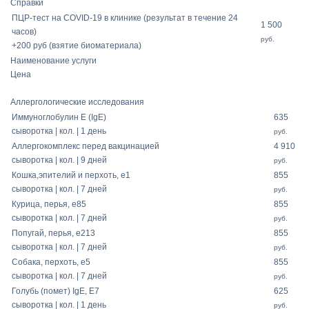
Справки
ПЦР-тест на COVID-19 в клинике (результат в течение 24
1 500
часов)
руб.
+200 руб (взятие биоматериала)
Наименование услуги
Цена
Аллергологические исследования
Иммуноглобулин Е (IgE)
635
сыворотка | кол. | 1 день
руб.
Аллергокомплекс перед вакцинацией
4 910
сыворотка | кол. | 9 дней
руб.
Кошка,эпителий и перхоть, e1
855
сыворотка | кол. | 7 дней
руб.
Курица, перья, e85
855
сыворотка | кол. | 7 дней
руб.
Попугай, перья, e213
855
сыворотка | кол. | 7 дней
руб.
Собака, перхоть, e5
855
сыворотка | кол. | 7 дней
руб.
Голубь (помет) IgE, E7
625
сыворотка | кол. | 1 день
руб.