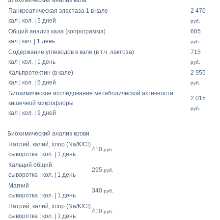
Биохимический анализ кала
Панкреатическая эластаза 1 в кале
2 470
кал | кол. | 5 дней
руб.
Общий анализ кала (копрограмма)
605
кал | кач. | 1 день
руб.
Содержание углеводов в кале (в т.ч. лактоза)
715
кал | кол. | 1 день
руб.
Кальпротектин (в кале)
2 955
кал | кол. | 5 дней
руб.
Биохимическое исследование метаболической активности
2 015
кишечной микрофлоры
руб.
кал | кол. | 9 дней
Биохимический анализ крови
Натрий, калий, хлор (Na/K/Cl)
410
руб.
сыворотка | кол. | 1 день
Кальций общий
295
руб.
сыворотка | кол. | 1 день
Магний
340
руб.
сыворотка | кол. | 1 день
Натрий, калий, хлор (Na/K/Cl)
410
руб.
сыворотка | кол. | 1 день