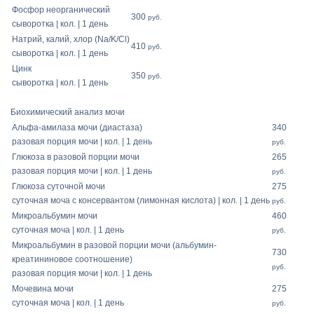
Фосфор неорганический
300
руб.
сыворотка | кол. | 1 день
Натрий, калий, хлор (Na/K/Cl)
410
руб.
сыворотка | кол. | 1 день
Цинк
350
руб.
сыворотка | кол. | 1 день
Биохимический анализ мочи
Альфа-амилаза мочи (диастаза)
340
разовая порция мочи | кол. | 1 день
руб.
Глюкоза в разовой порции мочи
265
разовая порция мочи | кол. | 1 день
руб.
Глюкоза суточной мочи
275
суточная моча с консервантом (лимонная кислота) | кол. | 1 день
руб.
Микроальбумин мочи
460
суточная моча | кол. | 1 день
руб.
Микроальбумин в разовой порции мочи (альбумин-
730
креатининовое соотношение)
руб.
разовая порция мочи | кол. | 1 день
Мочевина мочи
275
суточная моча | кол. | 1 день
руб.