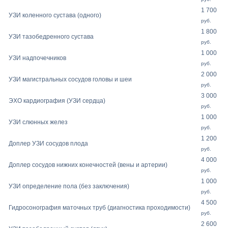
1 700
УЗИ коленного сустава (одного)
руб.
1 800
УЗИ тазобедренного сустава
руб.
1 000
УЗИ надпочечников
руб.
2 000
УЗИ магистральных сосудов головы и шеи
руб.
3 000
ЭХО кардиография (УЗИ сердца)
руб.
1 000
УЗИ слюнных желез
руб.
1 200
Доплер УЗИ сосудов плода
руб.
4 000
Доплер сосудов нижних конечностей (вены и артерии)
руб.
1 000
УЗИ определение пола (без заключения)
руб.
4 500
Гидросонография маточных труб (диагностика проходимости)
руб.
2 600