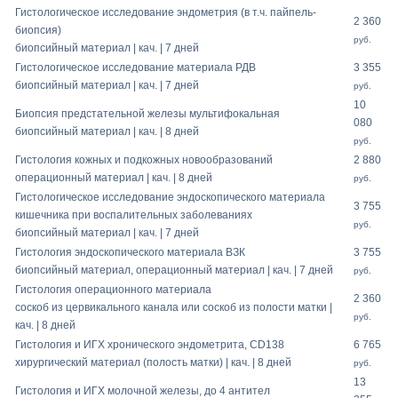
Гистологическое исследование эндометрия (в т.ч. пайпель-
2 360
биопсия)
руб.
биопсийный материал | кач. | 7 дней
Гистологическое исследование материала РДВ
3 355
биопсийный материал | кач. | 7 дней
руб.
10
Биопсия предстательной железы мультифокальная
080
биопсийный материал | кач. | 8 дней
руб.
Гистология кожных и подкожных новообразований
2 880
операционный материал | кач. | 8 дней
руб.
Гистологическое исследование эндоскопического материала
3 755
кишечника при воспалительных заболеваниях
руб.
биопсийный материал | кач. | 7 дней
Гистология эндоскопического материала ВЗК
3 755
биопсийный материал, операционный материал | кач. | 7 дней
руб.
Гистология операционного материала
2 360
соскоб из цервикального канала или соскоб из полости матки |
руб.
кач. | 8 дней
Гистология и ИГХ хронического эндометрита, СD138
6 765
хирургический материал (полость матки) | кач. | 8 дней
руб.
13
Гистология и ИГХ молочной железы, до 4 антител