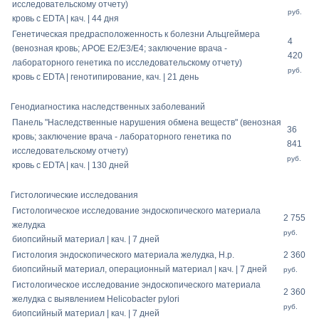
исследовательскому отчету)
руб.
кровь с EDTA | кач. | 44 дня
Генетическая предрасположенность к болезни Альцгеймера
4
(венозная кровь; APOE E2/E3/E4; заключение врача -
420
лабораторного генетика по исследовательскому отчету)
руб.
кровь с EDTA | генотипирование, кач. | 21 день
Генодиагностика наследственных заболеваний
Панель "Наследственные нарушения обмена веществ" (венозная
36
кровь; заключение врача - лабораторного генетика по
841
исследовательскому отчету)
руб.
кровь с EDTA | кач. | 130 дней
Гистологические исследования
Гистологическое исследование эндоскопического материала
2 755
желудка
руб.
биопсийный материал | кач. | 7 дней
Гистология эндоскопического материала желудка, H.p.
2 360
биопсийный материал, операционный материал | кач. | 7 дней
руб.
Гистологическое исследование эндоскопического материала
2 360
желудка с выявлением Helicobacter pylori
руб.
биопсийный материал | кач. | 7 дней