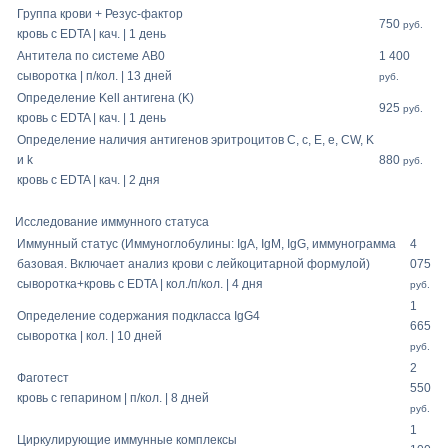
Группа крови + Резус-фактор
750
руб.
кровь с EDTA | кач. | 1 день
Антитела по системе AB0
1 400
сыворотка | п/кол. | 13 дней
руб.
Определение Kell антигена (K)
925
руб.
кровь с EDTA | кач. | 1 день
Определение наличия антигенов эритроцитов C, c, E, e, CW, K
и k
880
руб.
кровь с EDTA | кач. | 2 дня
Исследование иммунного статуса
Иммунный статус (Иммуноглобулины: IgA, IgM, IgG, иммунограмма
4
базовая. Включает анализ крови с лейкоцитарной формулой)
075
сыворотка+кровь c EDTA | кол./п/кол. | 4 дня
руб.
1
Определение содержания подкласса IgG4
665
сыворотка | кол. | 10 дней
руб.
2
Фаготест
550
кровь с гепарином | п/кол. | 8 дней
руб.
1
Циркулирующие иммунные комплексы