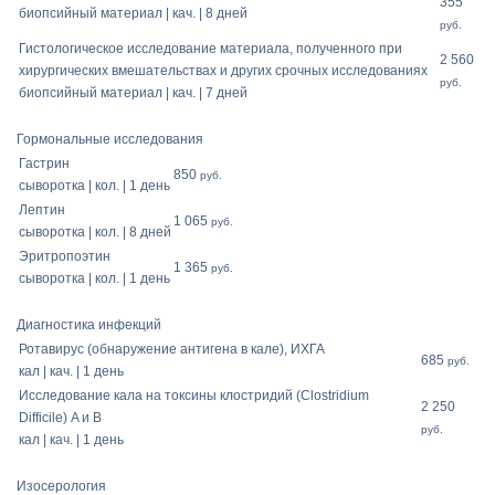
355
биопсийный материал | кач. | 8 дней
руб.
Гистологическое исследование материала, полученного при
2 560
хирургических вмешательствах и других срочных исследованиях
руб.
биопсийный материал | кач. | 7 дней
Гормональные исследования
Гастрин
850
руб.
сыворотка | кол. | 1 день
Лептин
1 065
руб.
сыворотка | кол. | 8 дней
Эритропоэтин
1 365
руб.
сыворотка | кол. | 1 день
Диагностика инфекций
Ротавирус (обнаружение антигена в кале), ИХГА
685
руб.
кал | кач. | 1 день
Исследование кала на токсины клостридий (Clostridium
2 250
Difficile) A и B
руб.
кал | кач. | 1 день
Изосерология