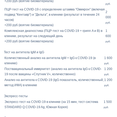
+200 руб (взятие биоматериала)
руб.
ПЦР-тест на COVID-19 с определение штамма "Омикрон" (включая
2
подвид "Кентавр") и "Дельта", в клинике (результат в течение 24
000
часов)
руб.
+200 руб (взятие биоматериала)
Комплексная диагностика (ПЦР-тест на COVID-19 + грипп A и B) в
1
клинике, результат на следующий день
600
+200 руб (взятие биоматериала)
руб.
Тест на антитела IgM и IgG
Количественный анализ на антитела IgM + IgG к COVID-19 (в
1 600
клинике)
руб.
Поствакцинальный иммунитет (анализ на антитела IgG к COVID-
1 200
19 после вакцины «Спутник V», количественно)
руб.
Анализ на антитела к COVID-19 (IgG показатель, количественный,
1 200
метод ИФА) в клинике
руб.
Экспресс-тесты
Экспресс-тест на COVID-19 в клинике (за 15 мин, тест-система
1 500
STANDARD Q COVID-19 Ag, Южная Корея)
руб.