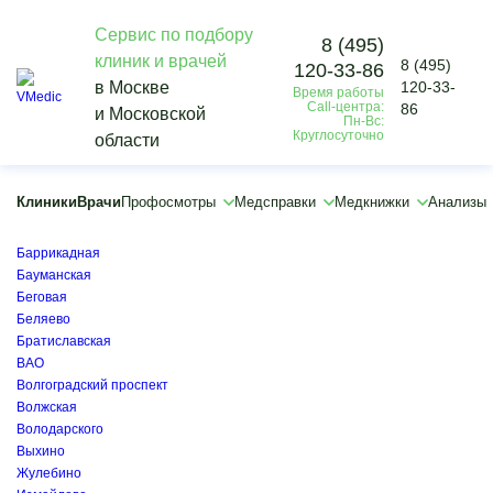
Сервис по подбору
8 (495)
клиник и врачей
8 (495)
120-33-86
Vmedic
в Москве
120-33-
Время работы
Диагностика
Call-центра:
86
и Московской
Другие исследования
Пн-Вс:
Круглосуточно
области
УЗИ суставов
×
×
Клиники
Врачи
Профосмотры
Медсправки
Медкнижки
Анализы
Академическая
Арбатская
Баррикадная
Бауманская
Беговая
Беляево
Братиславская
ВАО
Волгоградский проспект
Волжская
Володарского
Выхино
Жулебино