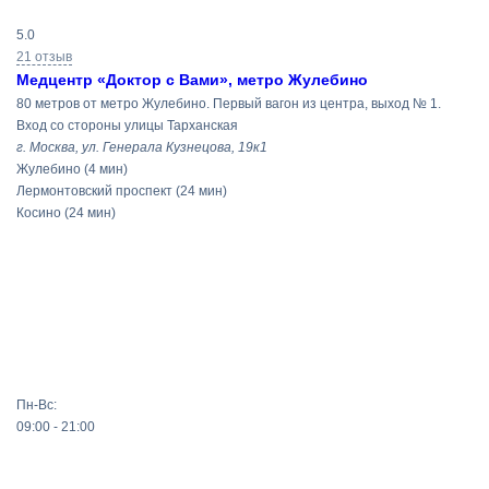
Результаты
5.0
поиска
21 отзыв
Медцентр «Доктор с Вами», метро Жулебино
80 метров от метро Жулебино. Первый вагон из центра, выход № 1.
Вход со стороны улицы Тарханская
г. Москва, ул. Генерала Кузнецова, 19к1
Жулебино
(4 мин)
Лермонтовский проспект
(24 мин)
Косино
(24 мин)
Пн-Вс:
09:00 - 21:00