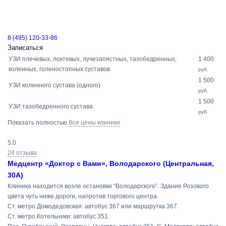
8 (495) 120-33-86
Записаться
УЗИ плечевых, локтевых, лучезапястных, тазобедренных,
1 400
коленных, голеностопных суставов
руб.
1 500
УЗИ коленного сустава (одного)
руб.
1 500
УЗИ тазобедренного сустава
руб.
Показать полностью
Все цены клиники
5.0
24 отзыва
Медцентр «Доктор с Вами», Володарского (Центральная,
30А)
Клиника находится возле остановки “Володарского”. Здание Розового
цвета чуть ниже дороги, напротив торгового центра.
Ст. метро Домодедовская: автобус 367 или маршрутка 367.
Ст. метро Котельники: автобус 351.