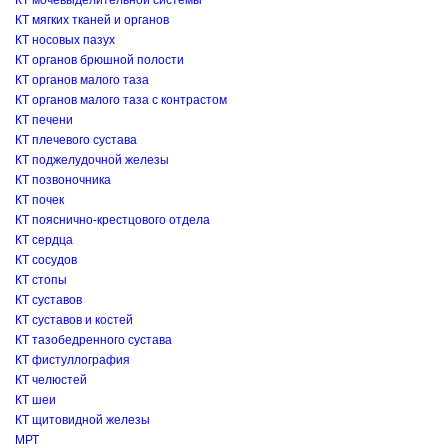
КТ мочевыделительной системы
КТ мягких тканей и органов
КТ носовых пазух
КТ органов брюшной полости
КТ органов малого таза
КТ органов малого таза с контрастом
КТ печени
КТ плечевого сустава
КТ поджелудочной железы
КТ позвоночника
КТ почек
КТ пояснично-крестцового отдела
КТ сердца
КТ сосудов
КТ стопы
КТ суставов
КТ суставов и костей
КТ тазобедренного сустава
КТ фистуллография
КТ челюстей
КТ шеи
КТ щитовидной железы
МРТ