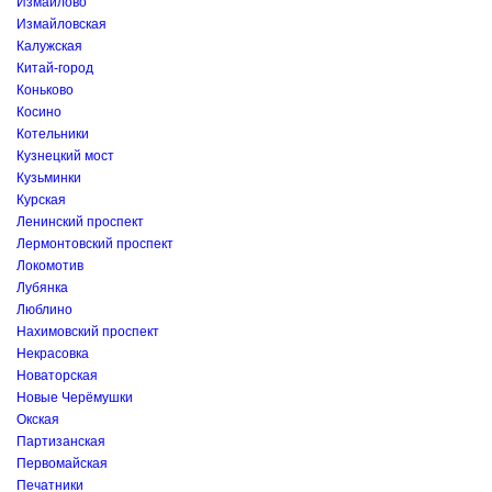
Измайлово
Измайловская
Калужская
Китай-город
Коньково
Косино
Котельники
Кузнецкий мост
Кузьминки
Курская
Ленинский проспект
Лермонтовский проспект
Локомотив
Лубянка
Люблино
Нахимовский проспект
Некрасовка
Новаторская
Новые Черёмушки
Окская
Партизанская
Первомайская
Печатники