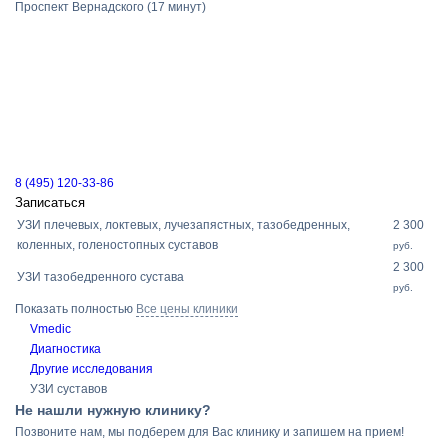
Проспект Вернадского
(17 минут)
8 (495) 120-33-86
Записаться
УЗИ плечевых, локтевых, лучезапястных, тазобедренных,
2 300
коленных, голеностопных суставов
руб.
2 300
УЗИ тазобедренного сустава
руб.
Показать полностью
Все цены клиники
Vmedic
Диагностика
Другие исследования
УЗИ суставов
Не нашли нужную клинику?
Позвоните нам, мы подберем для Вас клинику и запишем на прием!