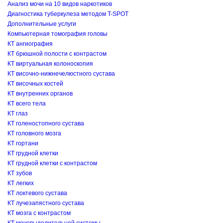
Анализ мочи на 10 видов наркотиков
Диагностика туберкулеза методом T-SPOT
Дополнительные услуги
Компьютерная томография головы
КТ ангиография
КТ брюшной полости с контрастом
КТ виртуальная колоноскопия
КТ височно-нижнечелюстного сустава
КТ височных костей
КТ внутренних органов
КТ всего тела
КТ глаз
КТ голеностопного сустава
КТ головного мозга
КТ гортани
КТ грудной клетки
КТ грудной клетки с контрастом
КТ зубов
КТ легких
КТ локтевого сустава
КТ лучезапястного сустава
КТ мозга с контрастом