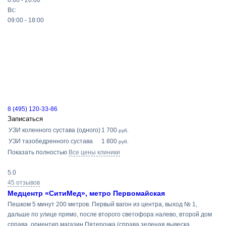
8:00 - 20:00
Вс:
09:00 - 18:00
8 (495) 120-33-86
Записаться
УЗИ коленного сустава (одного)
1 700
руб.
УЗИ тазобедренного сустава
1 800
руб.
Показать полностью
Все цены клиники
5.0
45 отзывов
Медцентр «СитиМед», метро Первомайская
Пешком 5 минут 200 метров. Первый вагон из центра, выход № 1,
дальше по улице прямо, после второго светофора налево, второй дом
справа, ориентир магазин Пятерочка (справа зеленая вывеска