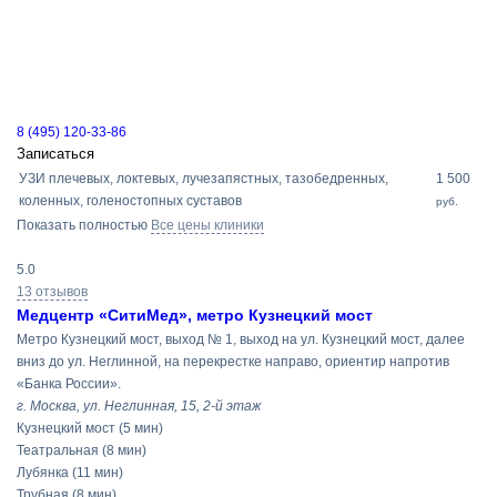
8 (495) 120-33-86
Записаться
УЗИ плечевых, локтевых, лучезапястных, тазобедренных,
1 500
коленных, голеностопных суставов
руб.
Показать полностью
Все цены клиники
5.0
13 отзывов
Медцентр «СитиМед», метро Кузнецкий мост
Метро Кузнецкий мост, выход № 1, выход на ул. Кузнецкий мост, далее
вниз до ул. Неглинной, на перекрестке направо, ориентир напротив
«Банка России».
г. Москва, ул. Неглинная, 15, 2-й этаж
Кузнецкий мост
(5 мин)
Театральная
(8 мин)
Лубянка
(11 мин)
Трубная
(8 мин)