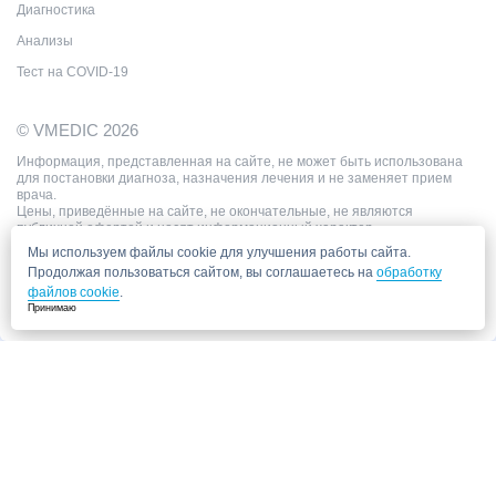
Диагностика
Анализы
Тест на COVID-19
© VMEDIC 2026
Информация, представленная на сайте, не может быть использована
для постановки диагноза, назначения лечения и не заменяет прием
врача.
Цены, приведённые на сайте, не окончательные, не являются
публичной офертой и носят информационный характер.
Мы используем файлы cookie для улучшения работы сайта.
Продолжая пользоваться сайтом, вы соглашаетесь на
обработку
файлов cookie
.
Принимаю
Запись в клинику
Медицинский центр "СитиМед" у м. Беломорская
г. Москва, ул. Беломорская, 26
Ваши данные