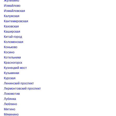
Жулебино
Измайлово
Измайловская
Калужская
Кантемировская
Каховская
Каширская
Китай-город
Коломенская
Коньково
Косино
Котельники
Красногорск
Кузнецкий мост
Кузьминки
Курская
Ленинский проспект
Лермонтовский проспект
Локомотив
Лубянка
Люблино
Митино
Мякинино