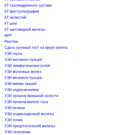
КТ тазобедренного сустава
КТ фистуллография
КТ челюстей
КТ шеи
КТ щитовидной железы
МРТ
Рентген
Сдать срочный тест на вирус гриппа
УЗИ горла
УЗИ желчного пузыря
УЗИ лимфатических узлов
УЗИ молочных желез
УЗИ мочевого пузыря
УЗИ мягких тканей
УЗИ надпочечников
УЗИ органов брюшной полости
УЗИ органов малого таза
УЗИ печени
УЗИ поджелудочной железы
УЗИ почек
УЗИ предстательной железы
УЗИ селезенки