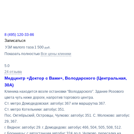
8 (495) 120-33-86
Записаться
УЗИ малого таза
1 500
руб.
Показать полностью
Все цены клиники
5.0
24 отзыва
Медцентр «Доктор с Вами», Володарского (Центральная,
30А)
Клиника находится возле остановки “Володарского”. Здание Розового
цвета чуть ниже дороги, напротив торгового центра.
Ст. метро Домодедовская: автобус 367 или маршрутка 367.
Ст. метро Котельники: автобус 351.
Пос. Октябрьский, Островцы, Чулково: автобус 351. С. Молоково: автобус
29, 367.
г. Видное: автобус 29. г. Домодедово: автобус 466, 504, 505, 508, 512.
г. Бронницы: с автостанции автобус 324 до п. Чулково, пересадка на