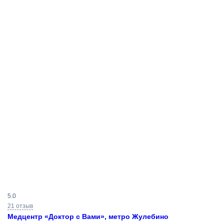
Результаты
5.0
поиска
21 отзыв
Медцентр «Доктор с Вами», метро Жулебино