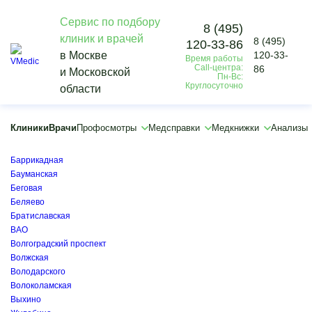
Сервис по подбору
8 (495)
клиник и врачей
8 (495)
120-33-86
Vmedic
в Москве
120-33-
Время работы
Диагностика
Call-центра:
86
и Московской
Другие исследования
Пн-Вс:
Круглосуточно
области
УЗИ органов малого таза
×
×
Клиники
Врачи
Профосмотры
Медсправки
Медкнижки
Анализы
Академическая
Арбатская
Баррикадная
Бауманская
Беговая
Беляево
Братиславская
ВАО
Волгоградский проспект
Волжская
Володарского
Волоколамская
Выхино