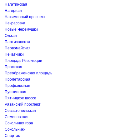
Нагатинская
Нагорная
Нахимовский проспект
Некрасовка
Новые Черёмушки
Окская
Партизанская
Первомайская
Печатники
Площадь Революции
Пражская
Преображенская площадь
Пролетарская
Профсоюзная
Пушкинская
Пятницкое шоссе
Рязанский проспект
Севастопольская
Семеновская
Соколиная гора
Сокольники
Спартак