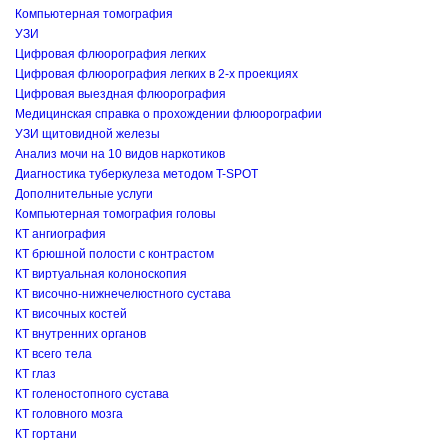
Компьютерная томография
УЗИ
Цифровая флюорография легких
Цифровая флюорография легких в 2-х проекциях
Цифровая выездная флюорография
Медицинская справка о прохождении флюорографии
УЗИ щитовидной железы
Анализ мочи на 10 видов наркотиков
Диагностика туберкулеза методом T-SPOT
Дополнительные услуги
Компьютерная томография головы
КТ ангиография
КТ брюшной полости с контрастом
КТ виртуальная колоноскопия
КТ височно-нижнечелюстного сустава
КТ височных костей
КТ внутренних органов
КТ всего тела
КТ глаз
КТ голеностопного сустава
КТ головного мозга
КТ гортани