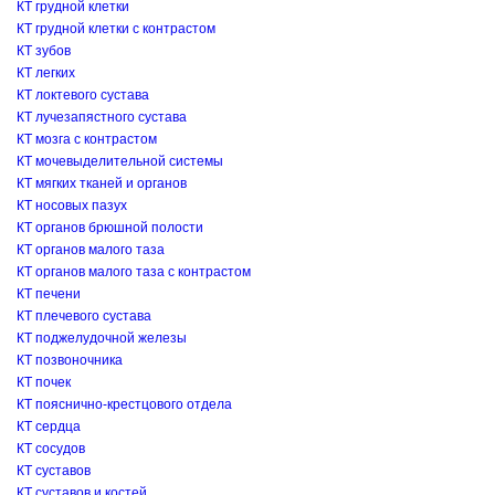
КТ грудной клетки
КТ грудной клетки с контрастом
КТ зубов
КТ легких
КТ локтевого сустава
КТ лучезапястного сустава
КТ мозга с контрастом
КТ мочевыделительной системы
КТ мягких тканей и органов
КТ носовых пазух
КТ органов брюшной полости
КТ органов малого таза
КТ органов малого таза с контрастом
КТ печени
КТ плечевого сустава
КТ поджелудочной железы
КТ позвоночника
КТ почек
КТ пояснично-крестцового отдела
КТ сердца
КТ сосудов
КТ суставов
КТ суставов и костей