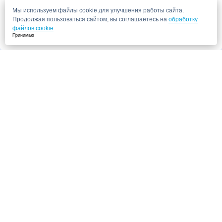
Мы используем файлы cookie для улучшения работы сайта.
Продолжая пользоваться сайтом, вы соглашаетесь на
обработку
файлов cookie
.
Принимаю
Запись в клинику
Медицинский центр "СитиМед" у м. Беломорская
г. Москва, ул. Беломорская, 26
Ваши данные
Записаться
Даю согласие на
обработку персональных данных.
Запись через сайт является предварительной.
Для отправки заявки
достаточно указать номер телефона. Наш сотрудник свяжется с Вами для
подтверждения записи
Запись к врачу
Ваши данные