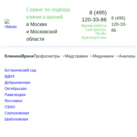
Сервис по подбору
8 (495)
клиник и врачей
8 (495)
120-33-86
Vmedic
в Москве
120-33-
Время работы
Диагностика
Call-центра:
86
и Московской
Компьютерная томография
Пн-Вс:
Круглосуточно
области
КТ внутренних органов
КТ сердца
×
Клиники
Врачи
Профосмотры
Медсправки
Медкнижки
Анализы
×
Алексеевская
Ботанический сад
ВДНХ
Добрынинская
Октябрьская
Павелецкая
Ростокино
СВАО
Серпуховская
Шаболовская