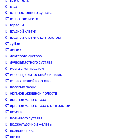
КТ всего тела
КТ глаз
КТ голеностопного сустава
КТ головного мозга
КТ гортани
КТ грудной клетки
КТ грудной клетки с контрастом
КТ зубов
КТ легких
КТ локтевого сустава
КТ лучезапястного сустава
КТ мозга с контрастом
КТ мочевыделительной системы
КТ мягких тканей и органов
КТ носовых пазух
КТ органов брюшной полости
КТ органов малого таза
КТ органов малого таза с контрастом
КТ печени
КТ плечевого сустава
КТ поджелудочной железы
КТ позвоночника
КТ почек