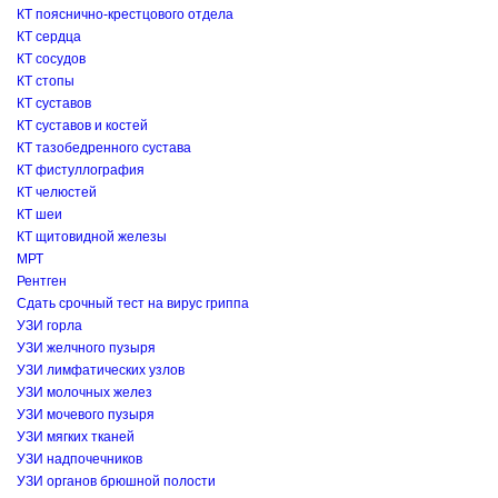
КТ пояснично-крестцового отдела
КТ сердца
КТ сосудов
КТ стопы
КТ суставов
КТ суставов и костей
КТ тазобедренного сустава
КТ фистуллография
КТ челюстей
КТ шеи
КТ щитовидной железы
МРТ
Рентген
Сдать срочный тест на вирус гриппа
УЗИ горла
УЗИ желчного пузыря
УЗИ лимфатических узлов
УЗИ молочных желез
УЗИ мочевого пузыря
УЗИ мягких тканей
УЗИ надпочечников
УЗИ органов брюшной полости