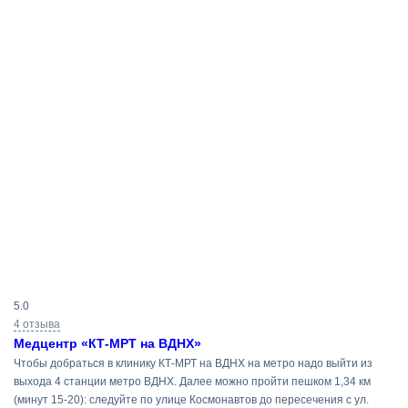
Результаты
5.0
поиска
4 отзыва
Медцентр «КТ-МРТ на ВДНХ»
Чтобы добраться в клинику КТ-МРТ на ВДНХ на метро надо выйти из
выхода 4 станции метро ВДНХ. Далее можно пройти пешком 1,34 км
(минут 15-20): следуйте по улице Космонавтов до пересечения с ул.