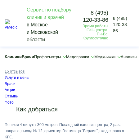
Сервис по подбору
8 (495)
клиник и врачей
8 (495)
120-33-86
Vmedic
в Москве
120-33-
Время работы
Клиники
Call-центра:
86
и Московской
Медцентр «Доктор с Вами», метро Каховская
Пн-Вс:
Круглосуточно
области
Медцентр «Доктор с Вами» по адресу ул.
Малая Юшуньская, 1к1
Клиники
Врачи
Профосмотры
Медсправки
Медкнижки
Анализы
5.0
15 отзывов
Услуги и цены
Врачи
Акции
Отзывы
Фото
Как добраться
Пешком 4 минуты 300 метров. Последний вагон из центра, 2 раза
направо, выход № 12, ориентир Гостиница “Берлин”, вход справа от
KFC.