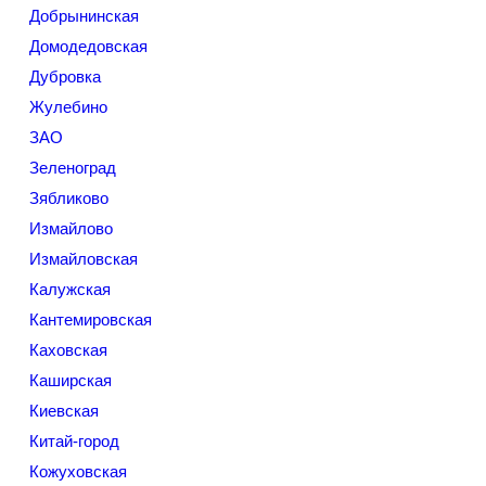
Добрынинская
Домодедовская
Дубровка
Жулебино
ЗАО
Зеленоград
Зябликово
Измайлово
Измайловская
Калужская
Кантемировская
Каховская
Каширская
Киевская
Китай-город
Кожуховская