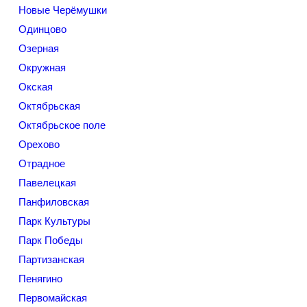
Новые Черёмушки
Одинцово
Озерная
Окружная
Окская
Октябрьская
Октябрьское поле
Орехово
Отрадное
Павелецкая
Панфиловская
Парк Культуры
Парк Победы
Партизанская
Пенягино
Первомайская