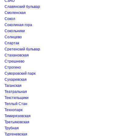
СЗАО
Славянский бульвар
Смоленская
Сокол
Соколиная гора
Сокольники
Солнцево
Спартак
Сретенский бульвар
Стахановская
Стрешнево
Строгино
Суворовский парк
Сухаревская
Таганская
Театральная
Текстильщики
Теплый Стан
Технопарк
Тимирязевская
Третьяковская
Трубная
Тургеневская