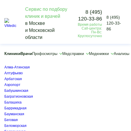
Сервис по подбору
8 (495)
клиник и врачей
8 (495)
120-33-86
Vmedic
в Москве
120-33-
Время работы
Клиники
Call-центра:
86
и Московской
Лихоборы
Пн-Вс:
Круглосуточно
области
×
×
Автозаводская
Клиники
Врачи
Профосмотры
Медсправки
Медкнижки
Анализы
Академическая
Алексеевская
Алма-Атинская
Алтуфьево
Арбатская
Аэропорт
Бабушкинская
Багратионовская
Балашиха
Баррикадная
Бауманская
Беговая
Беломорская