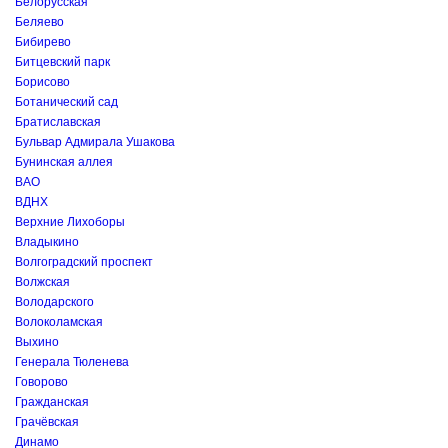
Белорусская
Беляево
Бибирево
Битцевский парк
Борисово
Ботанический сад
Братиславская
Бульвар Адмирала Ушакова
Бунинская аллея
ВАО
ВДНХ
Верхние Лихоборы
Владыкино
Волгоградский проспект
Волжская
Володарского
Волоколамская
Выхино
Генерала Тюленева
Говорово
Гражданская
Грачёвская
Динамо