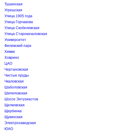
Тушинская
Угрешская
Улица 1905 года
Улица Горчакова
Улица Скобелевская
Улица Старокачаловская
Университет
Филевский парк
Химки
Ховрино
ЦАО
Чертановская
Чистые пруды
Чкаловская
Шаболовская
Шипиловская
Шоссе Энтузиастов
Щелковская
Щербинка
Щукинская
Электрозаводская
ЮАО