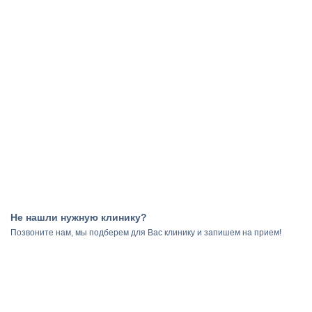
Не нашли нужную клинику?
Результаты
Позвоните нам, мы подберем для Вас клинику и запишем на прием!
поиска