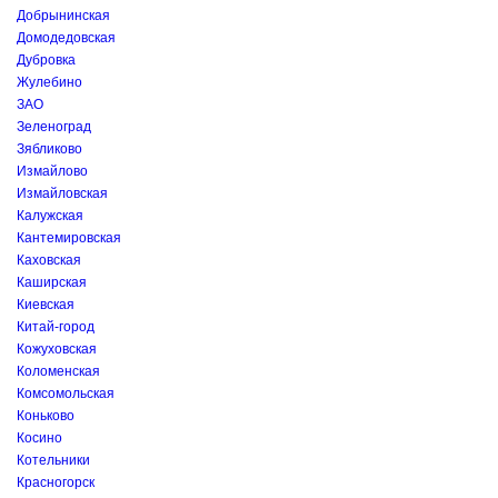
Добрынинская
Домодедовская
Дубровка
Жулебино
ЗАО
Зеленоград
Зябликово
Измайлово
Измайловская
Калужская
Кантемировская
Каховская
Каширская
Киевская
Китай-город
Кожуховская
Коломенская
Комсомольская
Коньково
Косино
Котельники
Красногорск