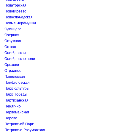
Новаторская
Новогиреево
Новослободская
Новые Черёмушки
Одинцово
Озерная
Окружная
Окская
Октябрьская
Октябрьское поле
Орехово
Отрадное
Павелецкая
Панфиловская
Парк Культуры
Парк Победы
Партизанская
Пенягино
Первомайская
Перово
Петровский Парк
Петровско-Разумовская