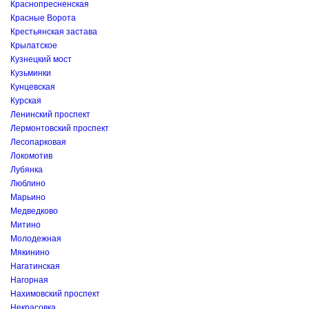
Краснопресненская
Красные Ворота
Крестьянская застава
Крылатское
Кузнецкий мост
Кузьминки
Кунцевская
Курская
Ленинский проспект
Лермонтовский проспект
Лесопарковая
Локомотив
Лубянка
Люблино
Марьино
Медведково
Митино
Молодежная
Мякинино
Нагатинская
Нагорная
Нахимовский проспект
Некрасовка