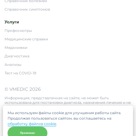
Справочник болезней
Справочник симптомов
Услуги
Профосмотры
Медицинские справки
Медкнижки
Диагностика
Анализы
Тест на COVID-19
© VMEDIC 2026
Информация, представленная на сайте, не может быть
использована для постановки диагноза, назначения лечения и не
заменяет прием врача.
Цены, приведённые на сайте, не окончательные, не являются
Мы используем файлы cookie для улучшения работы сайта.
публичной офертой и носят информационный характер.
Продолжая пользоваться сайтом, вы соглашаетесь на
обработку файлов cookie
.
Принимаю