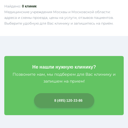
Найдено:
0 клиник
Медицинские учреждения Москвы и Московской области:
адреса и схемы проезда, цены на услуги, отзывов пациентов.
Выберите удобную для Вас клинику и запишитесь на приём.
Результаты
поиска
Не нашли нужную клинику?
Позвоните нам, мы подберем для Вас клинику и
запишем на прием!
8 (495) 120-33-86