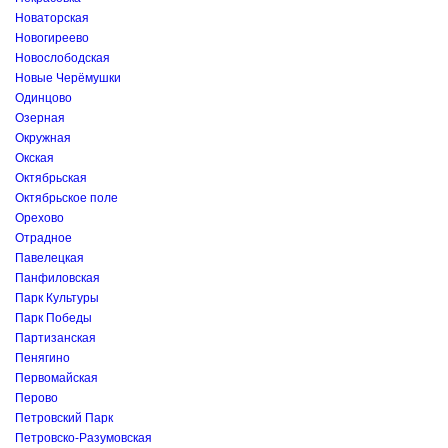
Новаторская
Новогиреево
Новослободская
Новые Черёмушки
Одинцово
Озерная
Окружная
Окская
Октябрьская
Октябрьское поле
Орехово
Отрадное
Павелецкая
Панфиловская
Парк Культуры
Парк Победы
Партизанская
Пенягино
Первомайская
Перово
Петровский Парк
Петровско-Разумовская