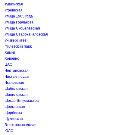
Тушинская
Угрешская
Улица 1905 года
Улица Горчакова
Улица Скобелевская
Улица Старокачаловская
Университет
Филевский парк
Химки
Ховрино
ЦАО
Чертановская
Чистые пруды
Чкаловская
Шаболовская
Шипиловская
Шоссе Энтузиастов
Щелковская
Щербинка
Щукинская
Электрозаводская
ЮАО