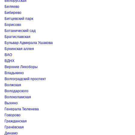
Белорусская
Беляево
Бибирево
Битцевский парк
Борисово
Ботанический сад
Братиславская
Бульвар Адмирала Ушакова
Бунинская аллея
ВАО
ВДНХ
Верхние Лихоборы
Владыкино
Волгоградский проспект
Волжская
Володарского
Волоколамская
Выхино
Генерала Тюленева
Говорово
Гражданская
Грачёвская
Динамо