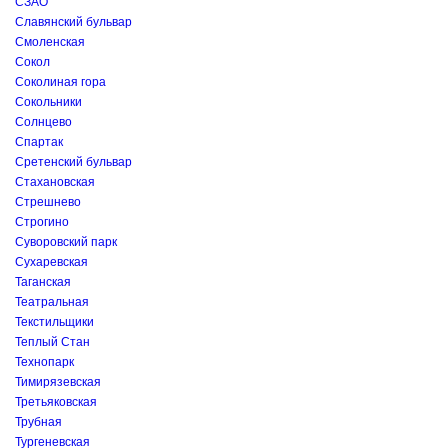
СЗАО
Славянский бульвар
Смоленская
Сокол
Соколиная гора
Сокольники
Солнцево
Спартак
Сретенский бульвар
Стахановская
Стрешнево
Строгино
Суворовский парк
Сухаревская
Таганская
Театральная
Текстильщики
Теплый Стан
Технопарк
Тимирязевская
Третьяковская
Трубная
Тургеневская