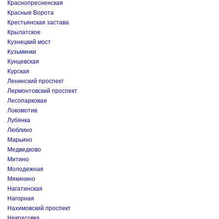
Краснопресненская
Красные Ворота
Крестьянская застава
Крылатское
Кузнецкий мост
Кузьминки
Кунцевская
Курская
Ленинский проспект
Лермонтовский проспект
Лесопарковая
Локомотив
Лубянка
Люблино
Марьино
Медведково
Митино
Молодежная
Мякинино
Нагатинская
Нагорная
Нахимовский проспект
Некрасовка