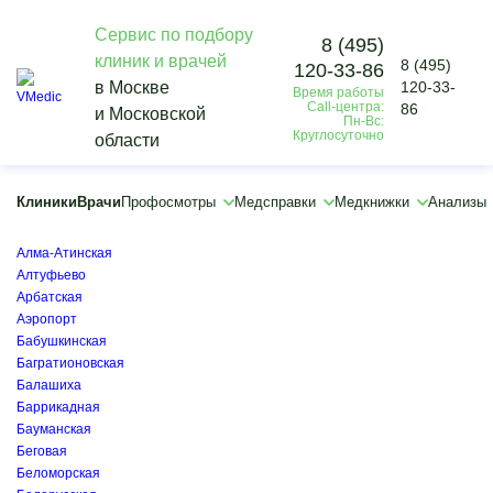
Сервис по подбору
8 (495)
клиник и врачей
8 (495)
120-33-86
Vmedic
в Москве
120-33-
Время работы
Клиники
Call-центра:
86
и Московской
Новокосино
Пн-Вс:
Круглосуточно
области
×
×
Автозаводская
Клиники
Врачи
Профосмотры
Медсправки
Медкнижки
Анализы
Академическая
Алексеевская
Алма-Атинская
Алтуфьево
Арбатская
Аэропорт
Бабушкинская
Багратионовская
Балашиха
Баррикадная
Бауманская
Беговая
Беломорская