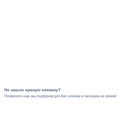
Не нашли нужную клинику?
Результаты
Позвоните нам, мы подберем для Вас клинику и запишем на прием!
поиска