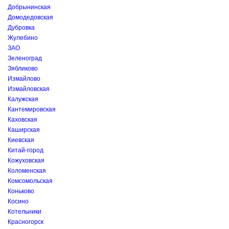
Добрынинская
Домодедовская
Дубровка
Жулебино
ЗАО
Зеленоград
Зябликово
Измайлово
Измайловская
Калужская
Кантемировская
Каховская
Каширская
Киевская
Китай-город
Кожуховская
Коломенская
Комсомольская
Коньково
Косино
Котельники
Красногорск