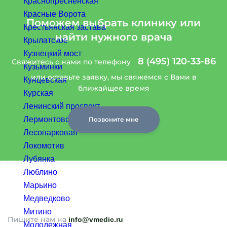
Краснопресненская
Красные Ворота
Поможем выбрать клинику или
Крестьянская застава
найти нужного врача
Крылатское
Кузнецкий мост
8 (495) 120-33-86
Свяжитесь с нами по телефону
Кузьминки
или оставьте заявку, мы свяжемся с Вами в
Кунцевская
ближайщее время
Курская
Ленинский проспект
Лермонтовский проспект
Позвоните мне
Лесопарковая
Локомотив
Лубянка
Люблино
Марьино
Медведково
Митино
Пишите нам на
info@vmedic.ru
Молодежная