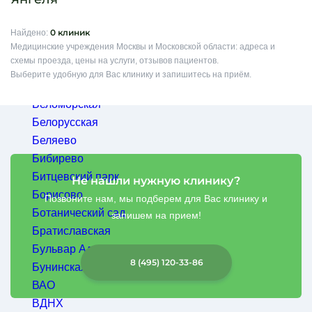
Багратионовская
Балашиха
0 клиник
Найдено:
Медицинские учреждения Москвы и Московской области: адреса и
Баррикадная
схемы проезда, цены на услуги, отзывов пациентов.
Бауманская
Выберите удобную для Вас клинику и запишитесь на приём.
Беговая
Беломорская
Белорусская
Результаты
Беляево
поиска
Бибирево
Битцевский парк
Не нашли нужную клинику?
Борисово
Позвоните нам, мы подберем для Вас клинику и
Ботанический сад
запишем на прием!
Братиславская
Бульвар Адмирала Ушакова
8 (495) 120-33-86
Бунинская аллея
ВАО
ВДНХ