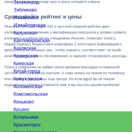
придете к определенному часу и сразу попадете к врачу.
Зеленоград
Зябликово
Сравнивайте рейтинг и цены
Измайлово
Измайловская
Реальные отзывы людей 591 и честный средний рейтинг дают
наглядное представление о квалификации персонала и уровне сервиса
Калужская
в клиниках в районе метро «Академика Янгеля», помогают понять
Кантемировская
общий подход к пациентам и атмосферу. Сопоставьте информацию с
Каховская
диапазоном актуальных цен , чтобы оценить, соответствует ли прайс
Каширская
качеству медицинского обслуживания, и заранее спланировать расходы.
Киевская
Поиск и сравнение не займут много времени благодаря отлаженной
Китай-город
системе фильтрации на портале. А сама запись на прием по телефону
Кожуховская
или онлайн стала теперь еще проще. Но если вдруг вы не нашли
подходящую клинику, позвоните нам, и мы быстро решим проблему!
Коломенская
Комсомольская
Коньково
Косино
Котельники
Красногорск