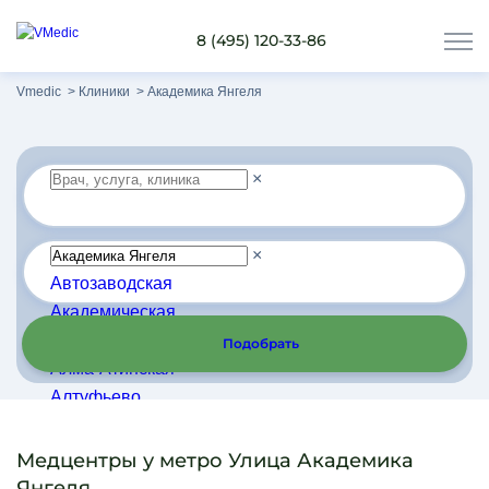
8 (495) 120-33-86
Vmedic
Клиники
Академика Янгеля
×
×
Автозаводская
Академическая
Алексеевская
Подобрать
Алма-Атинская
Алтуфьево
Арбатская
Аэропорт
Медцентры у метро Улица Академика
Бабушкинская
Янгеля