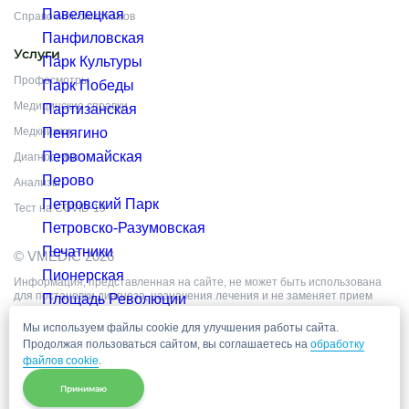
Павелецкая
Справочник симптомов
Панфиловская
Услуги
Парк Культуры
Профосмотры
Парк Победы
Медицинские справки
Партизанская
Медкнижки
Пенягино
Первомайская
Диагностика
Перово
Анализы
Петровский Парк
Тест на COVID-19
Петровско-Разумовская
Печатники
© VMEDIC 2026
Пионерская
Информация, представленная на сайте, не может быть использована
для постановки диагноза, назначения лечения и не заменяет прием
Площадь Революции
врача.
Полежаевская
Цены, приведённые на сайте, не окончательные, не являются
Мы используем файлы cookie для улучшения работы сайта.
публичной офертой и носят информационный характер.
Продолжая пользоваться сайтом, вы соглашаетесь на
обработку
Пражская
файлов cookie
.
Преображенская площадь
Принимаю
Пролетарская