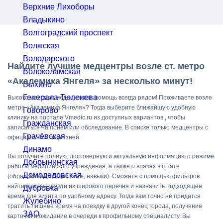
Верхние Лихоборы
Владыкино
Волгоградский проспект
Волжская
Володарского
Найдите лучшие медцентры возле ст. метро
Волоколамская
«Академика Янгеля» за несколько минут!
Выхино
Генерала Тюленева
Высококлассная медицинская помощь всегда рядом! Проживаете возле
метро «Академика Янгеля»? Тогда выберите ближайшую удобную
Говорово
клинику на портале Vmedic.ru из доступных вариантов , чтобы
Гражданская
записаться на прием или обследование. В списке только медцентры с
Грачёвская
официальной лицензией.
Динамо
Вы получите полную, достоверную и актуальную информацию о режиме
Добрынинская
работы медицинского учреждения, а также о врачах в штате
Домодедовская
(образование, общий стаж, навыки). Сможете с помощью фильтров
найти нужные услуги из широкого перечня и назначить подходящее
Дубровка
время для визита по удобному адресу. Тогда вам точно не придется
Жулебино
тратить лишнее время на поездку в другой конец города, получение
ЗАО
карточки и ожидание в очереди к профильному специалисту. Вы