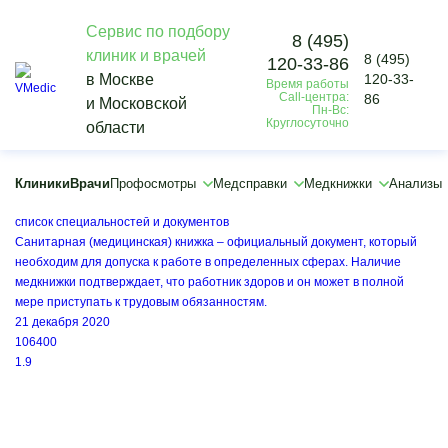
Сервис по подбору
8 (495)
клиник и врачей
8 (495)
120-33-86
Vmedic
в Москве
120-33-
Время работы
Статьи
Call-центра:
86
и Московской
Статьи и полезная информация
Пн-Вс:
Круглосуточно
области
Клиники
Врачи
Профосмотры
Медсправки
Медкнижки
Анализы
Как оформить медицинскую книжку для работы – порядок получения,
список специальностей и документов
Санитарная (медицинская) книжка – официальный документ, который
необходим для допуска к работе в определенных сферах. Наличие
медкнижки подтверждает, что работник здоров и он может в полной
мере приступать к трудовым обязанностям.
21 декабря 2020
106400
1.9