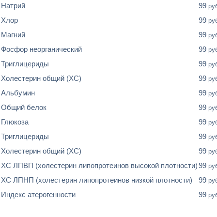
Натрий
99
ру
Хлор
99
ру
Магний
99
ру
Фосфор неорганический
99
ру
Триглицериды
99
ру
Холестерин общий (ХС)
99
ру
Альбумин
99
ру
Общий белок
99
ру
Глюкоза
99
ру
Триглицериды
99
ру
Холестерин общий (ХС)
99
ру
XC ЛПВП (холестерин липопротеинов высокой плотности)
99
ру
XC ЛПНП (холестерин липопротеинов низкой плотности)
99
ру
Индекс атерогенности
99
ру