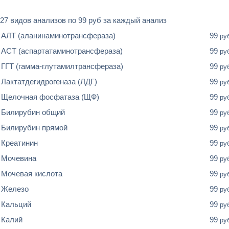
27 видов анализов по 99 руб за каждый анализ
АЛТ (аланинаминотрансфераза)
99
ру
АСТ (аспартатаминотрансфераза)
99
ру
ГГТ (гамма-глутамилтрансфераза)
99
ру
Лактатдегидрогеназа (ЛДГ)
99
ру
Щелочная фосфатаза (ЩФ)
99
ру
Билирубин общий
99
ру
Билирубин прямой
99
ру
Креатинин
99
ру
Мочевина
99
ру
Мочевая кислота
99
ру
Железо
99
ру
Кальций
99
ру
Калий
99
ру