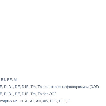
 В1, ВЕ, М
Е, D, D1, DЕ, D1E, Tm, Tb с электроэнцефалограммой (ЭЭГ)
Е, D, D1, DЕ, D1E, Tm, Tb без ЭЭГ
ных машин AI, AII, AIII, AIV, B, C, D, E, F