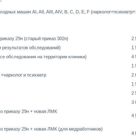
Г
дных машин AI, AII, AIII, AIV, B, C, D, E, F (нарколог+психиатр
риказу 29н (старый приказ 302н)
2
и результатов обследований)
1
се обследования на территории клиники)
4
1
 +нарколог и психиатр
2
1
2
3
о приказу 29н + новая ЛМК
4
о приказу 29н + новая ЛМК (для медработников)
4