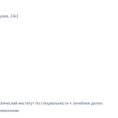
цова, 13к1
гический институт по специальности « лечебное дело».
инекологии.