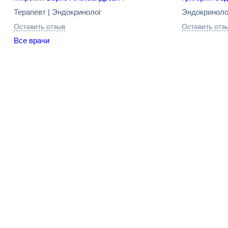
Терапевт | Эндокринолог
Эндокриноло
Оставить отзыв
Оставить отз
Все врачи