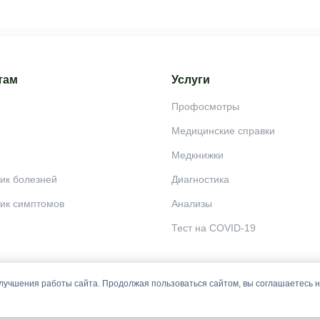
там
Услуги
Профосмотры
Медицинские справки
Медкнижки
ик болезней
Диагностика
ик симптомов
Анализы
Тест на COVID-19
лучшения работы сайта. Продолжая пользоваться сайтом, вы соглашаетесь 
 постановки диагноза, назначения лечения и не заменяет прием врача.
й офертой и носят информационный характер.