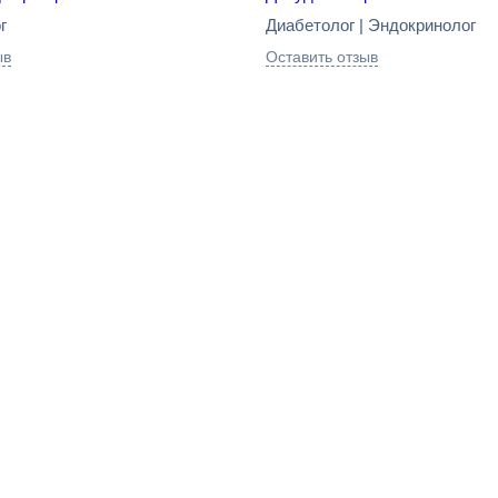
г
Диабетолог | Эндокринолог
ыв
Оставить отзыв