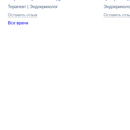
Терапевт | Эндокринолог
Эндокриноло
Оставить отзыв
Оставить отз
Все врачи