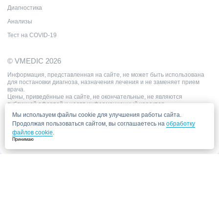
Диагностика
Анализы
Тест на COVID-19
© VMEDIC 2026
Информация, представленная на сайте, не может быть использована
для постановки диагноза, назначения лечения и не заменяет прием
врача.
Цены, приведённые на сайте, не окончательные, не являются
публичной офертой и носят информационный характер.
Мы используем файлы cookie для улучшения работы сайта.
Продолжая пользоваться сайтом, вы соглашаетесь на
обработку
файлов cookie
.
Принимаю
Запись в клинику
Медицинский центр "СитиМед" у м. Беломорская
г. Москва, ул. Беломорская, 26
Ваши данные