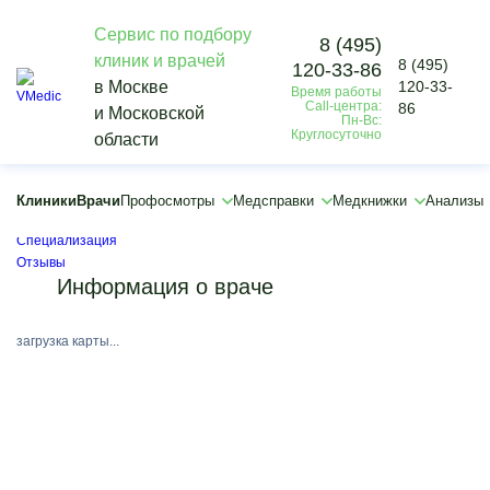
Сервис по подбору
8 (495)
клиник и врачей
8 (495)
120-33-86
Vmedic
в Москве
120-33-
Время работы
Врачи
Call-центра:
86
и Московской
Джонназарова Дильфуза Худейназарова
Пн-Вс:
Круглосуточно
области
Джонназарова Дильфуза Худейназарова
Терапевт
Клиники
Врачи
Профосмотры
Медсправки
Медкнижки
Анализы
Образование
Специализация
Отзывы
Информация о враче
загрузка карты...