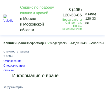
Сервис по подбору
8 (495)
клиник и врачей
8 (495)
120-33-86
Vmedic
в Москве
120-33-
Время работы
Врачи
Call-центра:
86
и Московской
Глазырина Татьяна Юрьевна
Пн-Вс:
Круглосуточно
области
Глазырина Татьяна Юрьевна
Невролог
Клиники
Врачи
Профосмотры
Медсправки
Медкнижки
Анализы
Медицинский стаж:
11 лет
Стоимость приёма
2 100 ₽
Образование
Специализация
Отзывы
Информация о враче
загрузка карты...