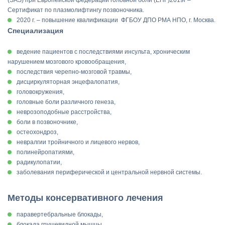
(SAS) при Европейской федерации головной боли (EHF)2019г –
Сертификат по плазмолифтингу позвоночника.
2020 г. – повышение квалификации ФГБОУ ДПО РМА НПО, г. Москва.
Специализация
ведение пациентов с последствиями инсульта, хроническим
нарушением мозгового кровообращения,
последствия черепно-мозговой травмы,
дисциркуляторная энцефалопатия,
головокружения,
головные боли различного генеза,
неврозоподобные расстройства,
боли в позвоночнике,
остеохондроз,
невралгии тройничного и лицевого нервов,
полинейропатиями,
радикулопатии,
заболевания периферической и центральной нервной системы.
Методы консервативного лечения
паравертебральные блокады,
блокада грушевидной мышцы,