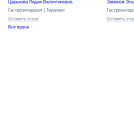
Царькова Лидия Валентиновна
Заманов Эль
Гастроэнтеролог | Терапевт
Гастроэнтеро
Оставить отзыв
Оставить отз
Все врачи