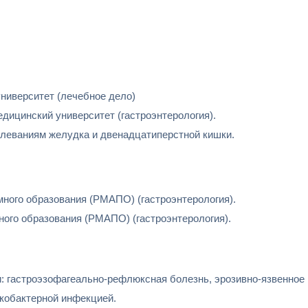
ниверситет (лечебное дело)
дицинский университет (гастроэнтерология).
леваниям желудка и двенадцатиперстной кишки.
много образования (РМАПО) (гастроэнтерология).
ного образования (РМАПО) (гастроэнтерология).
: гастроэзофагеально-рефлюксная болезнь, эрозивно-язвенное
икобактерной инфекцией.