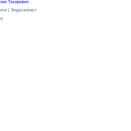
чин Тахирович
лог | Эндоскопист
ыв