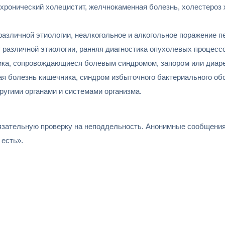
хронический холецистит, желчнокаменная болезнь, холестероз 
различной этиологии, неалкогольное и алкогольное поражение п
различной этиологии, ранняя диагностика опухолевых процессо
ка, сопровождающиеся болевым синдромом, запором или диаре
ная болезнь кишечника, синдром избыточного бактериального об
ругими органами и системами организма.
зательную проверку на неподдельность. Анонимные сообщения 
есть».