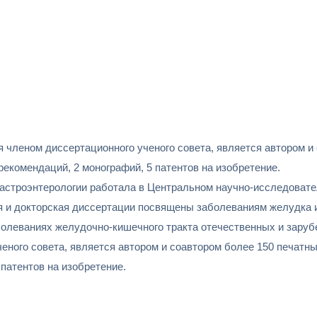
я членом диссертационного ученого совета, является автором и
рекомендаций, 2 монографий, 5 патентов на изобретение.
гастроэнтерологии работала в Центральном научно-исследовател
я и докторская диссертации посвящены заболеваниям желудка и
болеваниях желудочно-кишечного тракта отечественных и зару
еного совета, является автором и соавтором более 150 печатн
 патентов на изобретение.