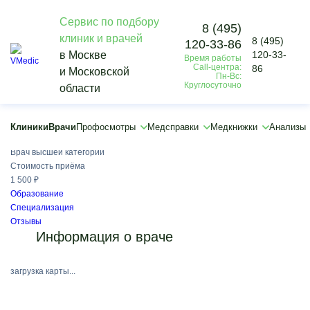
Сервис по подбору
8 (495)
клиник и врачей
8 (495)
120-33-86
Vmedic
в Москве
120-33-
Время работы
Врачи
Call-центра:
86
и Московской
Кечуткин Алексей Андреевич
Пн-Вс:
Круглосуточно
области
Кечуткин Алексей Андреевич
Хирург
Клиники
Врачи
Профосмотры
Медсправки
Медкнижки
Анализы
Медицинский стаж:
33 года
Врач высшей категории
Стоимость приёма
1 500 ₽
Образование
Специализация
Отзывы
Информация о враче
загрузка карты...