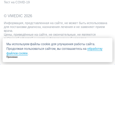
Тест на COVID-19
© VMEDIC 2026
Информация, представленная на сайте, не может быть использована
для постановки диагноза, назначения лечения и не заменяет прием
врача.
Цены, приведённые на сайте, не окончательные, не являются
публичной офертой и носят информационный характер.
Мы используем файлы cookie для улучшения работы сайта.
Продолжая пользоваться сайтом, вы соглашаетесь на
обработку
файлов cookie
.
Принимаю
Запись в клинику
Медицинский центр "СитиМед" у м. Беломорская
г. Москва, ул. Беломорская, 26
Ваши данные
Записаться