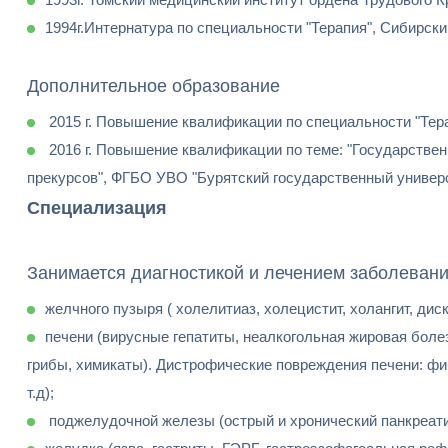
1994г.Интернатура по специальности "Терапия", Сибирски
Дополнительное образование
2015 г. Повышение квалификации по специальности "Те
2016 г. Повышение квалификации по теме: "Государствен
прекурсов", ФГБО УВО "Бурятский государственный универс
Специализация
Занимается диагностикой и лечением заболевани
желчного пузыря ( холелитиаз, холецистит, холангит, дис
печени (вирусные гепатиты, неалкогольная жировая болез
грибы, химикаты). Дистрофические повреждения печени: фи
т.д);
поджелудочной железы (острый и хронический панкреати