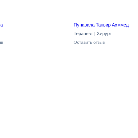
за
Пунавала Танвир Ахммед
Терапевт | Хирург
ыв
Оставить отзыв