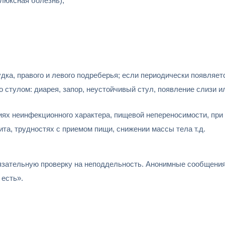
люксная болезнь);
а, правого и левого подреберья; если периодически появляется 
 стулом: диарея, запор, неустойчивый стул, появление слизи 
ях неинфекционного характера, пищевой непереносимости, при 
ита, трудностях с приемом пищи, снижении массы тела т.д.
зательную проверку на неподдельность. Анонимные сообщения 
есть».