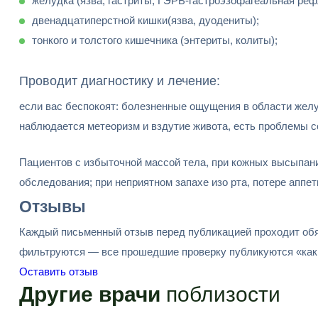
желудка (язва, гастриты, ГЭРБ-гастроэзофагеальная реф
двенадцатиперстной кишки(язва, дуодениты);
тонкого и толстого кишечника (энтериты, колиты);
Проводит диагностику и лечение:
если вас беспокоят: болезненные ощущения в области желудк
наблюдается метеоризм и вздутие живота, есть проблемы со
Пациентов с избыточной массой тела, при кожных высыпани
обследования; при неприятном запахе изо рта, потере аппет
Отзывы
Каждый письменный отзыв перед публикацией проходит обя
фильтруются — все прошедшие проверку публикуются «как 
Оставить отзыв
Другие врачи
поблизости