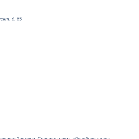
ект, д. 65
Красного Знамени. Специальность «Лечебное дело».