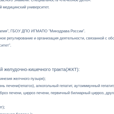
й медицинский университет.
рапия", ГБОУ ДПО ИГМАПО "Минздрава России".
ное регулирование и организация деятельности, связанной с об
итет".
й желудочно-кишечного тракта(ЖКТ):
кинезия желчного пузыря);
нь печени(гепатоз), алкогольный гепатит, аутоиммунный гепатит
броз печени, цирроз печени, первичный билиарный цирроз, др
т);