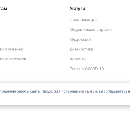
там
Услуги
Профосмотры
Медицинские справки
Медкнижки
ик болезней
Диагностика
ик симптомов
Анализы
Тест на COVID-19
лучшения работы сайта. Продолжая пользоваться сайтом, вы соглашаетесь 
 постановки диагноза, назначения лечения и не заменяет прием врача.
й офертой и носят информационный характер.