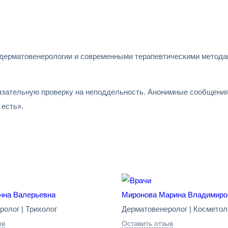
дерматовенерологии и современными терапевтическими методам
зательную проверку на неподдельность. Анонимные сообщения 
есть».
нна Валерьевна
Миронова Марина Владимиро
олог | Трихолог
Дерматовенеролог | Косметол
ыв
Оставить отзыв