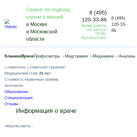
Сервис по подбору
8 (495)
клиник и врачей
8 (495)
120-33-86
Vmedic
в Москве
120-33-
Время работы
Врачи
Call-центра:
86
и Московской
Лебедева Эльвира Ильдаровна
Пн-Вс:
Круглосуточно
области
5.0
1 отзыв
Клиники
Врачи
Профосмотры
Медсправки
Медкнижки
Анализы
Лебедева Эльвира Ильдаровна
Стоматолог, Стоматолог-терапевт
Медицинский стаж:
25 лет
Стоимость первичного приёма
бесплатно
Образование
Специализация
Отзывы
Информация о враче
загрузка карты...