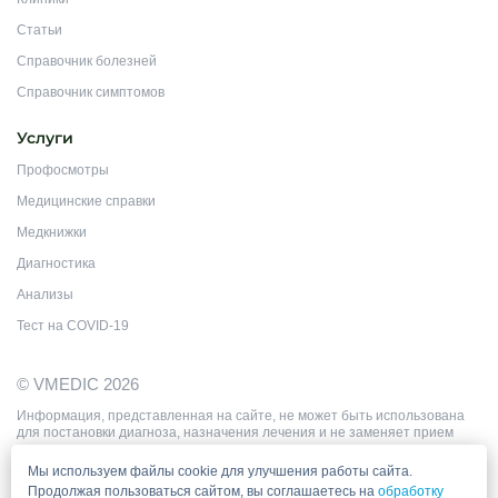
Статьи
Справочник болезней
Справочник симптомов
Услуги
Профосмотры
Медицинские справки
Медкнижки
Диагностика
Анализы
Тест на COVID-19
© VMEDIC 2026
Информация, представленная на сайте, не может быть использована
для постановки диагноза, назначения лечения и не заменяет прием
врача.
Цены, приведённые на сайте, не окончательные, не являются
Мы используем файлы cookie для улучшения работы сайта.
публичной офертой и носят информационный характер.
Продолжая пользоваться сайтом, вы соглашаетесь на
обработку