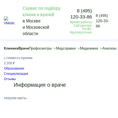
Сервис по подбору
8 (495)
клиник и врачей
8 (495)
120-33-86
Vmedic
в Москве
120-33-
Время работы
Врачи
Call-центра:
86
и Московской
Монахова Надежда Владимировна
Пн-Вс:
Круглосуточно
области
Монахова Надежда Владимировна
Венеролог, Дерматолог, Терапевт
Клиники
Врачи
Профосмотры
Медсправки
Медкнижки
Анализы
Медицинский стаж:
30 лет
Стоимость приёма
2 200 ₽
Образование
Специализация
Отзывы
Информация о враче
загрузка карты...