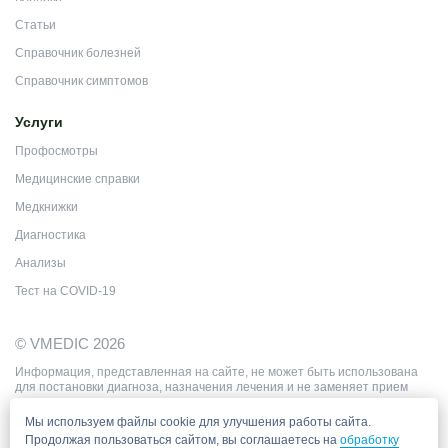
Статьи
Справочник болезней
Справочник симптомов
Услуги
Профосмотры
Медицинские справки
Медкнижки
Диагностика
Анализы
Тест на COVID-19
© VMEDIC 2026
Информация, представленная на сайте, не может быть использована
для постановки диагноза, назначения лечения и не заменяет прием
врача.
Цены, приведённые на сайте, не окончательные, не являются
Мы используем файлы cookie для улучшения работы сайта.
публичной офертой и носят информационный характер.
Продолжая пользоваться сайтом, вы соглашаетесь на
обработку