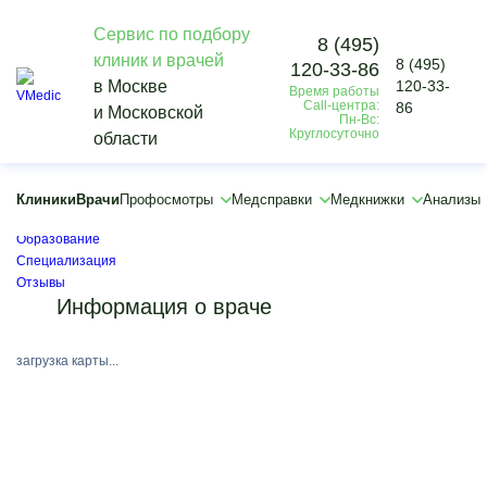
Сервис по подбору
8 (495)
клиник и врачей
8 (495)
120-33-86
Vmedic
в Москве
120-33-
Время работы
Врачи
Call-центра:
86
и Московской
Никитина Анна Михайловна
Пн-Вс:
Круглосуточно
области
Никитина Анна Михайловна
Врач УЗИ, Сосудистый хирург, Флеболог
Клиники
Врачи
Профосмотры
Медсправки
Медкнижки
Анализы
Медицинский стаж:
8 лет
Образование
Специализация
Отзывы
Информация о враче
загрузка карты...