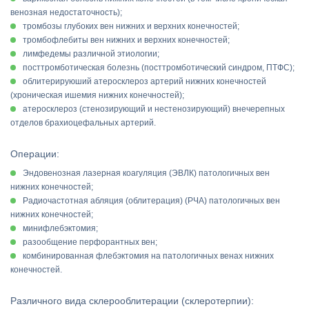
венозная недостаточность);
тромбозы глубоких вен нижних и верхних конечностей;
тромбофлебиты вен нижних и верхних конечностей;
лимфедемы различной этиологии;
посттромботическая болезнь (посттромботический синдром, ПТФС);
облитерируюший атеросклероз артерий нижних конечностей
(хроническая ишемия нижних конечностей);
атеросклероз (стенозирующий и нестенозирующий) внечерепных
отделов брахиоцефальных артерий.
Операции:
Эндовенозная лазерная коагуляция (ЭВЛК) патологичных вен
нижних конечностей;
Радиочастотная абляция (облитерация) (РЧА) патологичных вен
нижних конечностей;
минифлебэктомия;
разообщение перфорантных вен;
комбинированная флебэктомия на патологичных венах нижних
конечностей.
Различного вида склерооблитерации (склеротерпии):