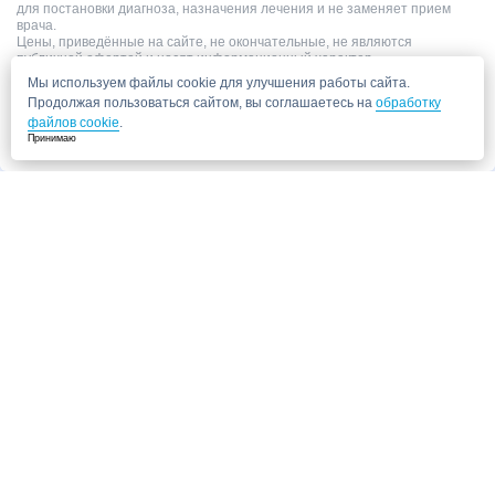
для постановки диагноза, назначения лечения и не заменяет прием
врача.
Цены, приведённые на сайте, не окончательные, не являются
публичной офертой и носят информационный характер.
Мы используем файлы cookie для улучшения работы сайта.
Продолжая пользоваться сайтом, вы соглашаетесь на
обработку
файлов cookie
.
Принимаю
Запись в клинику
Медицинский центр "СитиМед" у м. Беломорская
г. Москва, ул. Беломорская, 26
Ваши данные
Записаться
Даю согласие на
обработку персональных данных.
Запись через сайт является предварительной.
Для отправки заявки
достаточно указать номер телефона. Наш сотрудник свяжется с Вами для
подтверждения записи