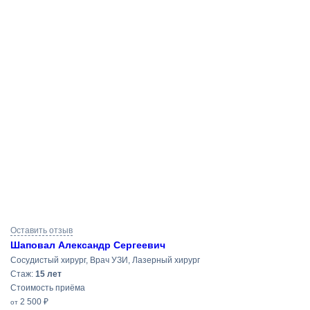
Результаты
Оставить отзыв
поиска
Шаповал Александр Сергеевич
Сосудистый хирург, Врач УЗИ, Лазерный хирург
Cтаж:
15 лет
Стоимость приёма
2 500 ₽
от