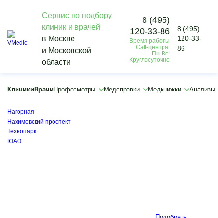
Сервис по подбору
8 (495)
клиник и врачей
8 (495)
120-33-86
Vmedic
в Москве
120-33-
Время работы
Врачи
Call-центра:
86
и Московской
Сосудистый хирург
Пн-Вс:
Круглосуточно
области
×
×
Каширская
Клиники
Врачи
Профосмотры
Медсправки
Медкнижки
Анализы
Коломенская
Нагатинская
Нагорная
Нахимовский проспект
Технопарк
ЮАО
Подобрать