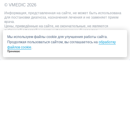
© VMEDIC 2026
Информация, представленная на сайте, не может быть использована
для постановки диагноза, назначения лечения и не заменяет прием
врача.
Цены, приведённые на сайте, не окончательные, не являются
публичной офертой и носят информационный характер.
Мы используем файлы cookie для улучшения работы сайта.
Продолжая пользоваться сайтом, вы соглашаетесь на
обработку
файлов cookie
.
Принимаю
Запись в клинику
Медицинский центр "СитиМед" у м. Беломорская
г. Москва, ул. Беломорская, 26
Ваши данные
Записаться
Даю согласие на
обработку персональных данных.
Запись через сайт является предварительной.
Для отправки заявки