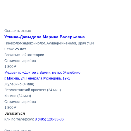
Результаты
Оставить отзыв
поиска
Уткина-Давыдова Марина Валерьевна
Гинеколог-эндокринолог, Акушер-гинеколог, Врач УЗИ
Cтаж:
25 лет
Врач высшей категории
Стоимость приёма
1 800 ₽
Медцентр «Доктор с Вами», метро Жулебино
г. Москва, ул. Генерала Кузнецова, 19к1
Жулебино
(4 мин)
Лермонтовский проспект
(24 мин)
Косино
(24 мин)
Стоимость приёма
1 800 ₽
Записаться
или по телефону:
8 (495) 120-33-86