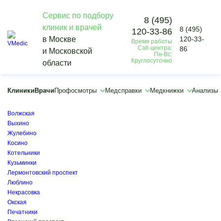
Сервис по подбору
8 (495)
клиник и врачей
8 (495)
120-33-86
Vmedic
в Москве
120-33-
Время работы
Врачи
Call-центра:
86
и Московской
Гинеколог-эндокринолог
Пн-Вс:
Круглосуточно
области
Котельники
×
×
Клиники
Врачи
Профосмотры
Медсправки
Медкнижки
Анализы
Братиславская
Волгоградский проспект
Волжская
Выхино
Жулебино
Косино
Котельники
Кузьминки
Лермонтовский проспект
Люблино
Некрасовка
Окская
Печатники