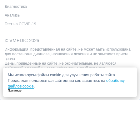
Диагностика
Анализы
Тест на COVID-19
© VMEDIC 2026
Информация, представленная на сайте, не может быть использована
для постановки диагноза, назначения лечения и не заменяет прием
врача.
Цены, приведённые на сайте, не окончательные, не являются
публичной офертой и носят информационный характер.
Мы используем файлы cookie для улучшения работы сайта.
Продолжая пользоваться сайтом, вы соглашаетесь на
обработку
файлов cookie
.
Принимаю
Запись в клинику
Медицинский центр "СитиМед" у м. Беломорская
г. Москва, ул. Беломорская, 26