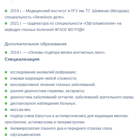
2019 г. – Медицинский институт в ПГУ им. Т.Г. Шевченко (Молдова),
специальность «Лечебное дело».
2021 г. — ординатура по специальности «Офтальмология» на
кафедре глазных болезней ФГАОУ ВО РУДН.
Дополнительное образование
2019 г. — «Основы подбора мягких контактных линз».
Специализация
исследование аномалий рефракции;
очковая коррекция любой сложности;
консервативное лечение глазных заболеваний;
ранняя диагностика глаукомы, катаракты;
диагностика заболеваний сетчатки, заболеваний зрительного нерва;
диспансерное наблюдение больных.
массаж век.
подбор очков (простых и астигматических) для коррекции миопии,
пресбиопии, астигматизма и гиперметропии.
биомикроскопия глазного дна и переднего отрезка глаза.
офтальмоскопия.