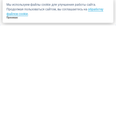
Мы используем файлы cookie для улучшения работы сайта.
Продолжая пользоваться сайтом, вы соглашаетесь на
обработку
файлов cookie
.
Принимаю
Запись в клинику
Медицинский центр "СитиМед" у м. Беломорская
г. Москва, ул. Беломорская, 26
Ваши данные
Записаться
Даю согласие на
обработку персональных данных.
Запись через сайт является предварительной.
Для отправки заявки
достаточно указать номер телефона. Наш сотрудник свяжется с Вами для
подтверждения записи
Запись к врачу
Ваши данные