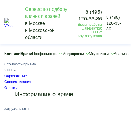
Сервис по подбору
8 (495)
клиник и врачей
8 (495)
120-33-86
Vmedic
в Москве
120-33-
Время работы
Врачи
Call-центра:
86
и Московской
Гуртовая Алёна Викторовна
Пн-Вс:
Круглосуточно
области
Гуртовая Алёна Викторовна
Офтальмолог, Терапевт
Клиники
Врачи
Профосмотры
Медсправки
Медкнижки
Анализы
Медицинский стаж:
2 года
Стоимость приёма
2 000 ₽
Образование
Специализация
Отзывы
Информация о враче
загрузка карты...