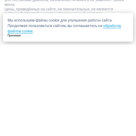
для постановки диагноза, назначения лечения и не заменяет прием
врача.
Цены, приведённые на сайте, не окончательные, не являются
публичной офертой и носят информационный характер.
Мы используем файлы cookie для улучшения работы сайта.
Продолжая пользоваться сайтом, вы соглашаетесь на
обработку
файлов cookie
.
Принимаю
Запись в клинику
Медицинский центр "СитиМед" у м. Беломорская
г. Москва, ул. Беломорская, 26
Ваши данные
Записаться
Даю согласие на
обработку персональных данных.
Запись через сайт является предварительной.
Для отправки заявки
достаточно указать номер телефона. Наш сотрудник свяжется с Вами для
подтверждения записи