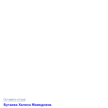
Результаты
Оставить отзыв
поиска
Бутаева Халиса Мамедовна