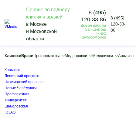
Сервис по подбору
8 (495)
клиник и врачей
8 (495)
120-33-86
Vmedic
в Москве
120-33-
Время работы
Врачи
Call-центра:
86
и Московской
Врач-сурдолог
Пн-Вс:
Круглосуточно
области
×
×
Академическая
Клиники
Врачи
Профосмотры
Медсправки
Медкнижки
Анализы
Беляево
Калужская
Коньково
Ленинский проспект
Нахимовский проспект
Новые Черёмушки
Профсоюзная
Университет
Шаболовская
ЮЗАО