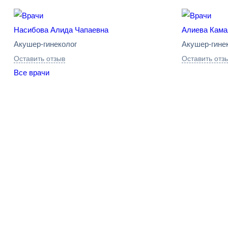
Насибова Алида Чапаевна
Алиева Кама
Акушер-гинеколог
Акушер-гине
Оставить отзыв
Оставить отз
Все врачи