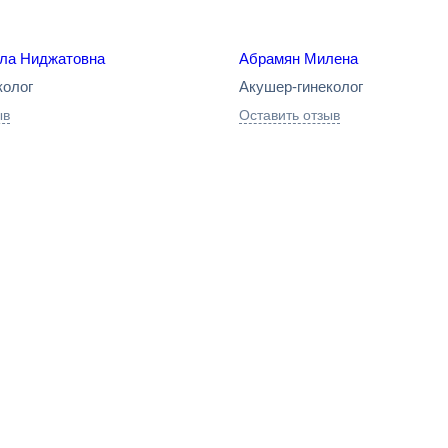
ла Ниджатовна
Абрамян Милена
колог
Акушер-гинеколог
ыв
Оставить отзыв