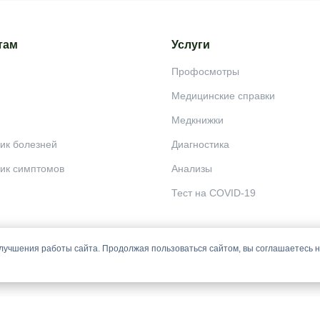
там
Услуги
Профосмотры
Медицинские справки
Медкнижки
ик болезней
Диагностика
ик симптомов
Анализы
Тест на COVID-19
лучшения работы сайта. Продолжая пользоваться сайтом, вы соглашаетесь 
 постановки диагноза, назначения лечения и не заменяет прием врача.
й офертой и носят информационный характер.