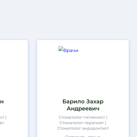
н
Барило Захар
Андреевич
т |
Стоматолог-гигиенист |
вт
Стоматолог-терапевт |
Стоматолог-эндодонтист