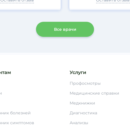
Оставить отзыв
Оставить отзыв
Все врачи
нтам
Услуги
Профосмотры
и
Медицинские справки
Медкнижки
чник болезней
Диагностика
чник симптомов
Анализы