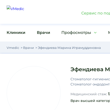
Сервис по по
Клиники
Врачи
Профосмотры
Vmedic
Врачи
Эфендиева Марина Играмуддиновна
Эфендиева М
Стоматолог-гигиенист
Стоматолог-эндодонт
1
Медицинский стаж:
Врач высшей катего