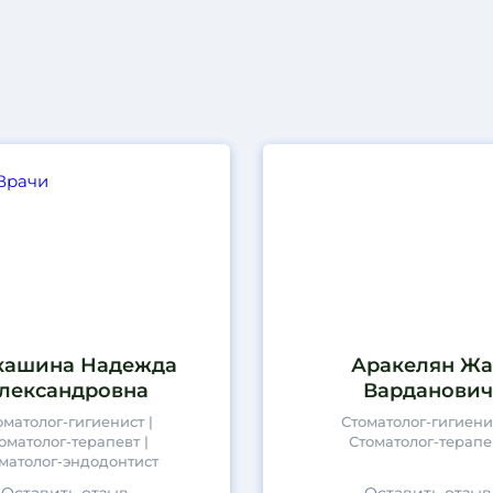
кашина Надежда
Аракелян Жа
лександровна
Варданович
оматолог-гигиенист |
Стоматолог-гигиенис
оматолог-терапевт |
Стоматолог-терапе
матолог-эндодонтист