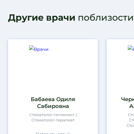
Другие врачи
поблизости
Бабаева Одиля
Чер
Сабировна
А
Стоматолог-гигиенист |
Ст
Стоматолог-терапевт
Ст
Сто