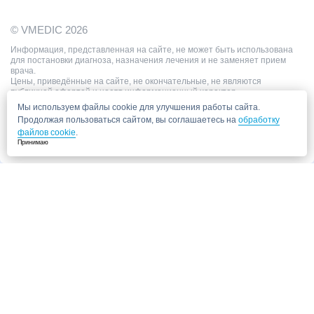
© VMEDIC 2026
Информация, представленная на сайте, не может быть использована
для постановки диагноза, назначения лечения и не заменяет прием
врача.
Цены, приведённые на сайте, не окончательные, не являются
публичной офертой и носят информационный характер.
Мы используем файлы cookie для улучшения работы сайта.
Продолжая пользоваться сайтом, вы соглашаетесь на
обработку
файлов cookie
.
Принимаю
Запись в клинику
Медицинский центр "СитиМед" у м. Беломорская
г. Москва, ул. Беломорская, 26
Ваши данные
Записаться
Даю согласие на
обработку персональных данных.