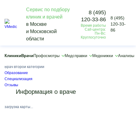
Сервис по подбору
8 (495)
клиник и врачей
8 (495)
120-33-86
Vmedic
в Москве
120-33-
Время работы
Врачи
Call-центра:
86
и Московской
Барило Захар Андреевич
Пн-Вс:
Круглосуточно
области
Барило Захар Андреевич
Стоматолог-гигиенист, Стоматолог-терапевт, Стоматолог-эндодонтист
Клиники
Врачи
Профосмотры
Медсправки
Медкнижки
Анализы
Медицинский стаж:
1 год
Врач второй категории
Образование
Специализация
Отзывы
Информация о враче
загрузка карты...