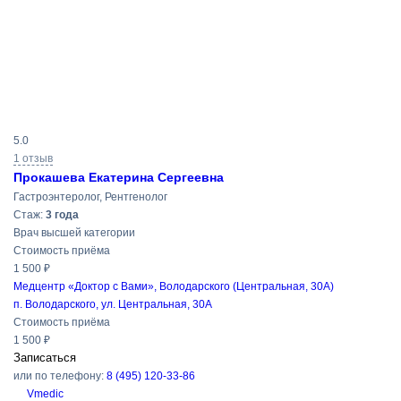
Результаты
5.0
поиска
1 отзыв
Прокашева Екатерина Сергеевна
Гастроэнтеролог, Рентгенолог
Cтаж:
3 года
Врач высшей категории
Стоимость приёма
1 500 ₽
Медцентр «Доктор с Вами», Володарского (Центральная, 30А)
п. Володарского, ул. Центральная, 30А
Стоимость приёма
1 500 ₽
Записаться
или по телефону:
8 (495) 120-33-86
Vmedic