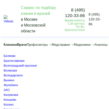
Сервис по подбору
8 (495)
клиник и врачей
8 (495)
120-33-86
Vmedic
в Москве
120-33-
Время работы
Врачи
Call-центра:
86
и Московской
Гастроэнтеролог
Пн-Вс:
Круглосуточно
области
Володарского
×
×
Клиники
Врачи
Профосмотры
Медсправки
Медкнижки
Анализы
Академическая
Багратионовская
Беляево
Братиславская
Волгоградский проспект
Волжская
Володарского
Выхино
Жулебино
ЗАО
Калужская
Коньково
Косино