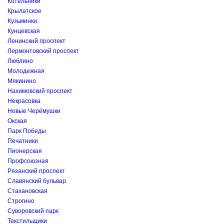
Котельники
Крылатское
Кузьминки
Кунцевская
Ленинский проспект
Лермонтовский проспект
Люблино
Молодежная
Мякинино
Нахимовский проспект
Некрасовка
Новые Черёмушки
Окская
Парк Победы
Печатники
Пионерская
Профсоюзная
Рязанский проспект
Славянский бульвар
Стахановская
Строгино
Суворовский парк
Текстильщики