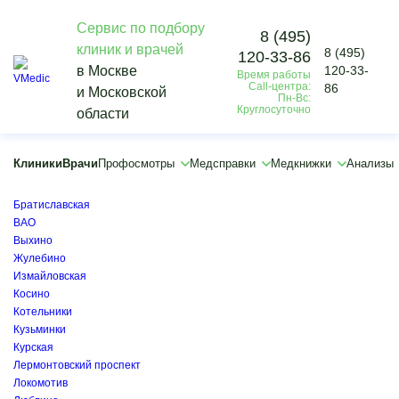
Сервис по подбору
8 (495)
клиник и врачей
8 (495)
120-33-86
Vmedic
в Москве
120-33-
Время работы
Врачи
Call-центра:
86
и Московской
Мануальный терапевт
Пн-Вс:
Круглосуточно
области
Котельники
×
×
Клиники
Врачи
Профосмотры
Медсправки
Медкнижки
Анализы
Арбатская
Бауманская
Братиславская
ВАО
Выхино
Жулебино
Измайловская
Косино
Котельники
Кузьминки
Курская
Лермонтовский проспект
Локомотив