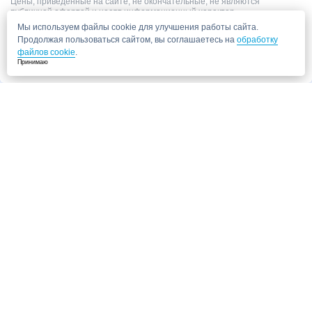
Цены, приведённые на сайте, не окончательные, не являются
публичной офертой и носят информационный характер.
Мы используем файлы cookie для улучшения работы сайта.
Продолжая пользоваться сайтом, вы соглашаетесь на
обработку
файлов cookie
.
Принимаю
Запись в клинику
Медицинский центр "СитиМед" у м. Беломорская
г. Москва, ул. Беломорская, 26
Ваши данные
Записаться
Даю согласие на
обработку персональных данных.
Запись через сайт является предварительной.
Для отправки заявки
достаточно указать номер телефона. Наш сотрудник свяжется с Вами для
подтверждения записи
Запись к врачу