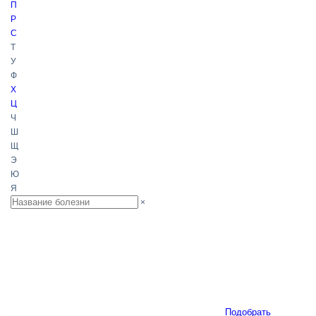
П
Р
С
Т
У
Ф
Х
Ц
Ч
Ш
Щ
Э
Ю
Я
×
Подобрать