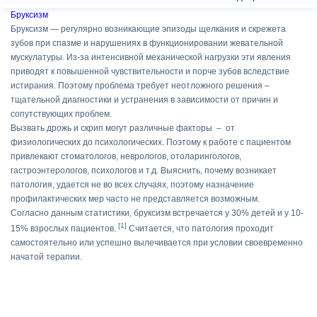
Бруксизм
Бруксизм — регулярно возникающие эпизоды щелкания и скрежета
зубов при спазме и нарушениях в функционировании жевательной
мускулатуры. Из-за интенсивной механической нагрузки эти явления
приводят к повышенной чувствительности и порче зубов вследствие
истирания. Поэтому проблема требует неотложного решения –
тщательной диагностики и устранения в зависимости от причин и
сопутствующих проблем.
Вызвать дрожь и скрип могут различные факторы – от
физиологических до психологических. Поэтому к работе с пациентом
привлекают стоматологов, неврологов, отоларингологов,
гастроэнтерологов, психологов и т.д. Выяснить, почему возникает
патология, удается не во всех случаях, поэтому назначение
профилактических мер часто не представляется возможным.
Согласно данным статистики, бруксизм встречается у 30% детей и у 10-
[1]
15% взрослых пациентов.
Считается, что патология проходит
самостоятельно или успешно вылечивается при условии своевременно
начатой терапии.