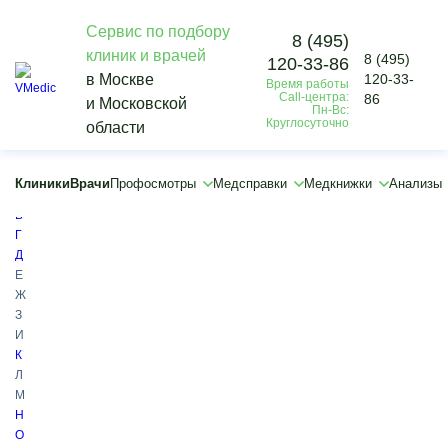
Сервис по подбору
8 (495)
клиник и врачей
8 (495)
120-33-86
Vmedic
в Москве
120-33-
Время работы
Справочник болезней
Call-центра:
86
и Московской
Болезни зубов
Пн-Вс:
Круглосуточно
области
Болезни зубов
Все
А
Клиники
Врачи
Профосмотры
Медсправки
Медкнижки
Анализы
Б
В
Г
Д
Е
Ж
З
И
К
Л
М
Н
О