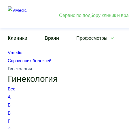
Сервис по подбору клиник и вр
Клиники
Врачи
Профосмотры
Vmedic
Справочник болезней
Гинекология
Гинекология
Все
А
Б
В
Г