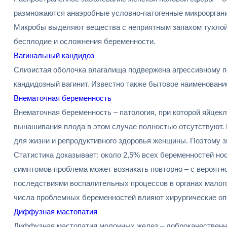
размножаются анаэробные условно-патогенные микрооргани
Микробы выделяют вещества с неприятным запахом тухлой 
бесплодие и осложнения беременности.
Вагинальный кандидоз
Слизистая оболочка влагалища подвержена агрессивному п
кандидозный вагинит. Известно также бытовое наименовани
Внематочная беременность
Внематочная беременность – патология, при которой яйцек
вынашивания плода в этом случае полностью отсутствуют. К
для жизни и репродуктивного здоровья женщины. Поэтому з
Статистика доказывает: около 2,5% всех беременностей но
симптомов проблема может возникать повторно – с вероятн
последствиями воспалительных процессов в органах малого 
числа проблемных беременностей влияют хирургические опе
Диффузная мастопатия
Диффузная мастопатия молочных желез – доброкачественное