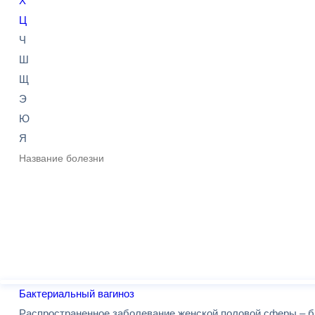
Х
Ц
Ч
Ш
Щ
Э
Ю
Я
Подобрать
Бактериальный вагиноз
Распространенное заболевание женской половой сферы – ба