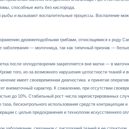
змы, способные жить без кислорода.
рыбы и вызывают воспалительные процессы. Воспаление может
оражению дрожжеподобными грибами, относящимися к роду Cand
е заболевания — молочница, так как типичный признак — белые 
летка после оплодотворения закрепляется вне матки — в маточн
роме того, из-за возможного нарушения целостности тканей и в
начение имеет своевременная диагностика и принятие оператив
сят внематочный характер. К сожалению, при отсутствии своевр
остью до 10%. Стабильный рост числа зарегистрированных слу
таза, бесконтрольного использования средств контрацепции и 
рации с целью предохранения и технологии искусственного оп
 заболевание, связанное с дисплазией тканей в ее структуре. 