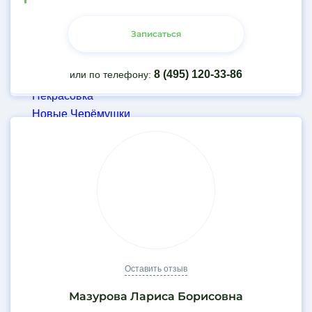
Митино
Мякинино
Записаться
Нагатинская
Нагорная
8 (495) 120-33-86
или по телефону:
Нахимовский проспект
Некрасовка
Новые Черёмушки
Окская
Октябрьское поле
Панфиловская
Партизанская
Первомайская
Печатники
Площадь Революции
Полежаевская
Оставить отзыв
Пражская
Преображенская площадь
Мазурова Лариса Борисовна