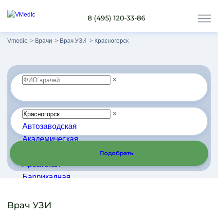
8 (495) 120-33-86
Vmedic
Врачи
Врач УЗИ
Красногорск
×
×
Автозаводская
Академическая
Алма-Атинская
Подобрать
Арбатская
Баррикадная
Бауманская
Беговая
Врач УЗИ
Беляево