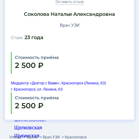
Оставить отзыв
Театральная
Соколова Наталья Александровна
Текстильщики
Технопарк
Врач УЗИ
Третьяковская
23 года
Cтаж:
Трубная
Тургеневская
Тушинская
Стоимость приёма
Угрешская
2 500 ₽
Улица 1905 года
Университет
Медцентр «Доктор с Вами», Красногорск (Ленина, 63)
ЦАО
г. Красногорск, ул. Ленина, 63
Чертановская
Стоимость приёма
Чкаловская
2 500 ₽
Шаболовская
Шипиловская
Щелковская
Щукинская
Vmedic
Врачи
Врач УЗИ
Красногорск