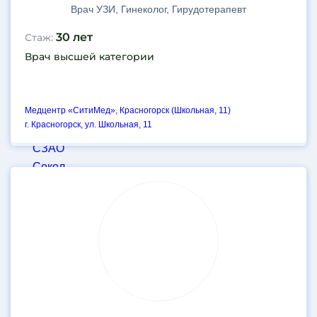
Пролетарская
Врач УЗИ, Гинеколог, Гирудотерапевт
Профсоюзная
30 лет
Cтаж:
Пушкинская
Врач высшей категории
Пятницкое шоссе
Римская
Рязанский проспект
Медцентр «СитиМед», Красногорск (Школьная, 11)
Севастопольская
г. Красногорск, ул. Школьная, 11
Семеновская
СЗАО
Сокол
Соколиная гора
Сокольники
Спартак
Сретенский бульвар
Стахановская
Стрешнево
Сухаревская
Таганская