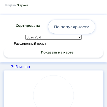
Борисово
3 врача
Найдено:
Братиславская
ВАО
Волгоградский проспект
Сортировать:
Волжская
Володарского
Волоколамская
Расширенный поиск
Выхино
Показать на карте
Дубровка
Жулебино
Зябликово
Измайлово
Результаты
Измайловская
поиска
Калужская
Кантемировская
Каховская
Каширская