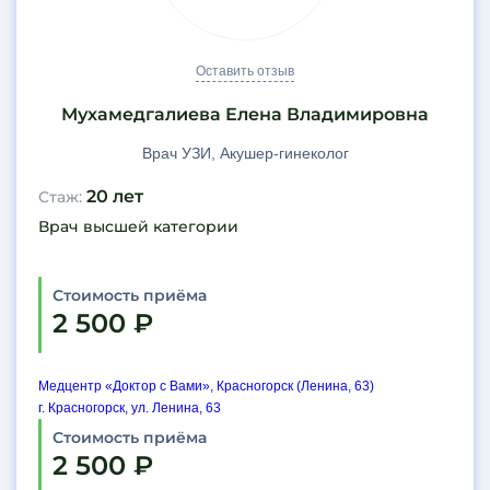
Китай-город
Кожуховская
Коломенская
Оставить отзыв
Коньково
Мухамедгалиева Елена Владимировна
Косино
Врач УЗИ, Акушер-гинеколог
Котельники
Красногорск
20 лет
Cтаж:
Крестьянская застава
Врач высшей категории
Кузнецкий мост
Кузьминки
Стоимость приёма
Курская
2 500 ₽
Ленинский проспект
Лермонтовский проспект
Локомотив
Медцентр «Доктор с Вами», Красногорск (Ленина, 63)
г. Красногорск, ул. Ленина, 63
Лубянка
Стоимость приёма
Люблино
2 500 ₽
Марьино