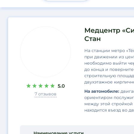
Результаты
Медцентр «Си
поиска
Стан
На станции метро «Тё
при движении из цент
необходимо выйти че
до конца и поверните
строительную площадк
двухэтажное кирпично
5.0
На автомобиле:
двига
7 отзывов
ориентиром послужит
между этой стройкой 
находится въезд во дв
Наименование услуги