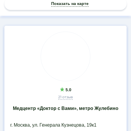
Показать на карте
Результаты
поиска
5.0
21 отзыв
Медцентр «Доктор с Вами», метро Жулебино
г. Москва, ул. Генерала Кузнецова, 19к1