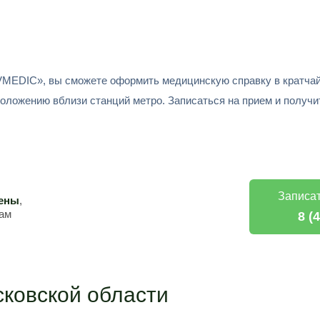
MEDIC», вы сможете оформить медицинскую справку в кратчайши
положению вблизи станций метро. Записаться на прием и получ
Записат
цены
,
кам
8 (
ковской области