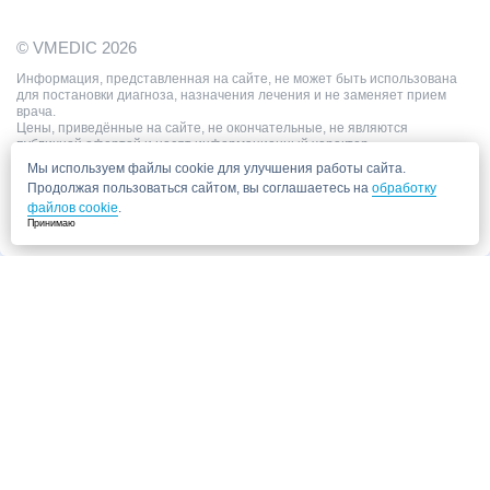
© VMEDIC 2026
Информация, представленная на сайте, не может быть использована
для постановки диагноза, назначения лечения и не заменяет прием
врача.
Цены, приведённые на сайте, не окончательные, не являются
публичной офертой и носят информационный характер.
Мы используем файлы cookie для улучшения работы сайта.
Продолжая пользоваться сайтом, вы соглашаетесь на
обработку
файлов cookie
.
Принимаю
Запись в клинику
Медицинский центр "СитиМед" у м. Беломорская
г. Москва, ул. Беломорская, 26
Ваши данные
Записаться
Даю согласие на
обработку персональных данных.