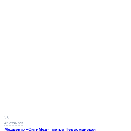
Результаты
5.0
поиска
45 отзывов
Медцентр «СитиМед», метро Первомайская