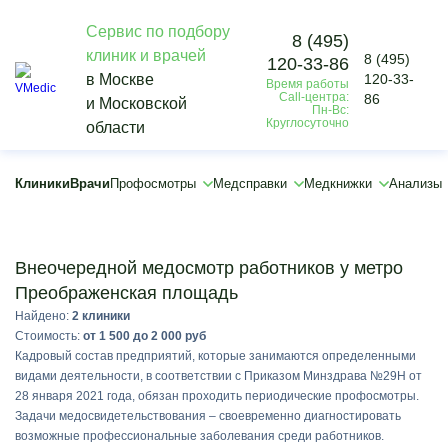
Сервис по подбору
8 (495)
клиник и врачей
8 (495)
120-33-86
×
в Москве
120-33-
Время работы
×
Call-центра:
86
и Московской
Пн-Вс:
Круглосуточно
области
Клиники
Врачи
Профосмотры
Медсправки
Медкнижки
Анализы
Подобрать
Внеочередной медосмотр работников у метро
Преображенская площадь
Найдено:
2 клиники
Стоимость:
от 1 500 до 2 000 руб
Кадровый состав предприятий, которые занимаются определенными
видами деятельности, в соответствии с Приказом Минздрава №29Н от
28 января 2021 года, обязан проходить периодические профосмотры.
Задачи медосвидетельствования – своевременно диагностировать
возможные профессиональные заболевания среди работников.