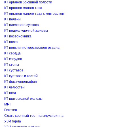
КТ органов брюшной полости
КТ органов малого таза
КТ органов малого таза с контрастом
КТ печени
КТ плечевого сустава
КТ поджелудочной железы
КТ позвоночника
КТ почек
КТ пояснично-крестцового отдела
КТ сердца
КТ сосудов
КТ стопы
КТ суставов
КТ суставов и костей
КТ фистуллография
КТ челюстей
КТ шеи
КТ щитовидной железы
МРТ
Рентген
Сдать срочный тест на вирус гриппа
УЗИ горла