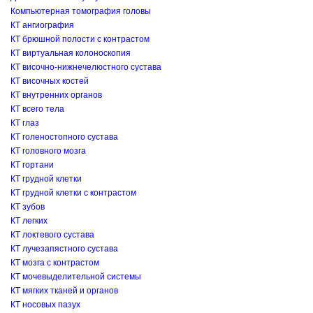
Компьютерная томография головы
КТ ангиография
КТ брюшной полости с контрастом
КТ виртуальная колоноскопия
КТ височно-нижнечелюстного сустава
КТ височных костей
КТ внутренних органов
КТ всего тела
КТ глаз
КТ голеностопного сустава
КТ головного мозга
КТ гортани
КТ грудной клетки
КТ грудной клетки с контрастом
КТ зубов
КТ легких
КТ локтевого сустава
КТ лучезапястного сустава
КТ мозга с контрастом
КТ мочевыделительной системы
КТ мягких тканей и органов
КТ носовых пазух