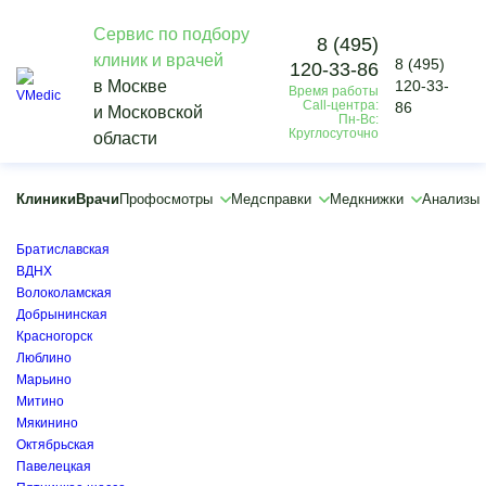
Сервис по подбору
8 (495)
клиник и врачей
8 (495)
120-33-86
Vmedic
в Москве
120-33-
Время работы
Диагностика
Call-центра:
86
и Московской
Компьютерная томография
Пн-Вс:
Круглосуточно
области
КТ суставов и костей
×
×
Клиники
Врачи
Профосмотры
Медсправки
Медкнижки
Анализы
Алексеевская
Ботанический сад
Братиславская
ВДНХ
Волоколамская
Добрынинская
Красногорск
Люблино
Марьино
Митино
Мякинино
Октябрьская
Павелецкая