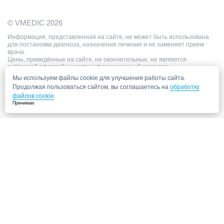
© VMEDIC 2026
Информация, представленная на сайте, не может быть использована
для постановки диагноза, назначения лечения и не заменяет прием
врача.
Цены, приведённые на сайте, не окончательные, не являются
публичной офертой и носят информационный характер.
Мы используем файлы cookie для улучшения работы сайта.
Продолжая пользоваться сайтом, вы соглашаетесь на
обработку
файлов cookie
.
Принимаю
Запись в клинику
Медицинский центр "СитиМед" у м. Беломорская
г. Москва, ул. Беломорская, 26
Ваши данные
Записаться
Даю согласие на
обработку персональных данных.