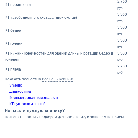
2 700
КТ предплечья
руб.
3 500
КТ тазобедренного сустава (двух сустав)
руб.
3 500
КТ бедра
руб.
3 500
КТ голени
руб.
КТ нижних конечностей для оценки длины и ротации бедер и
3 500
голеней
руб.
2 700
КТ плеча
руб.
Показать полностью
Все цены клиники
Vmedic
Диагностика
Компьютерная томография
КТ суставов и костей
Не нашли нужную клинику?
Позвоните нам, мы подберем для Вас клинику и запишем на прием!