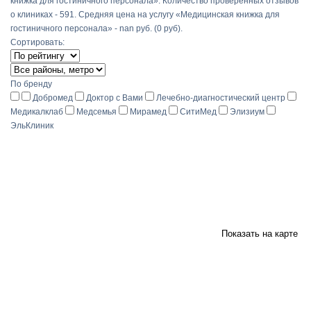
книжка для гостиничного персонала». Количество проверенных отзывов
о клиниках - 591. Средняя цена на услугу «Медицинская книжка для
гостиничного персонала» - nan руб. (0 руб).
Сортировать:
По бренду
Добромед
Доктор с Вами
Лечебно-диагностический центр
Медикалклаб
Медсемья
Мирамед
СитиМед
Элизиум
ЭльКлиник
Показать на карте