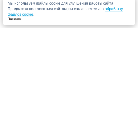
Мы используем файлы cookie для улучшения работы сайта.
Продолжая пользоваться сайтом, вы соглашаетесь на
обработку
файлов cookie
.
Принимаю
Не нашли нужную клинику?
Позвоните нам, мы подберем для Вас клинику и запишем на прием!
8 (495) 120-33-86
Также ищут