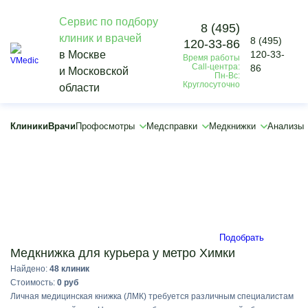
Сервис по подбору
8 (495)
клиник и врачей
8 (495)
120-33-86
Vmedic
в Москве
120-33-
Время работы
Медкнижки
Call-центра:
86
и Московской
Для работы
Пн-Вс:
Круглосуточно
области
Медицинская книжка для работы курьером
Химки
×
Клиники
Врачи
Профосмотры
Медсправки
Медкнижки
Анализы
×
Подобрать
Медкнижка для курьера у метро Химки
Найдено:
48 клиник
Стоимость:
0 руб
Личная медицинская книжка (ЛМК) требуется различным специалистам