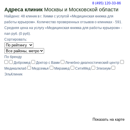
8 (495) 120-33-86
Адреса клиник
Москвы и Московской области
Найдено: 48 клиник в г. Химки с услугой «Медицинская книжка для
работы курьером». Количество проверенных отзывов о клиниках - 591.
Средняя цена на услугу «Медицинская книжка для работы курьером» -
nan руб. (0 руб).
Сортировать:
По бренду
Добромед
Доктор с Вами
Лечебно-диагностический центр
Медикалклаб
Медсемья
Мирамед
СитиМед
Элизиум
ЭльКлиник
Показать на карте