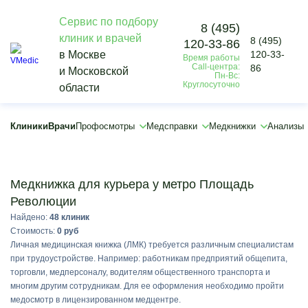
Сервис по подбору
8 (495)
клиник и врачей
8 (495)
120-33-86
×
в Москве
120-33-
Время работы
×
Call-центра:
86
и Московской
Пн-Вс:
Круглосуточно
области
Клиники
Врачи
Профосмотры
Медсправки
Медкнижки
Анализы
Подобрать
Медкнижка для курьера у метро Площадь
Революции
Найдено:
48 клиник
Стоимость:
0 руб
Личная медицинская книжка (ЛМК) требуется различным специалистам
при трудоустройстве. Например: работникам предприятий общепита,
торговли, медперсоналу, водителям общественного транспорта и
многим другим сотрудникам. Для ее оформления необходимо пройти
медосмотр в лицензированном медцентре.