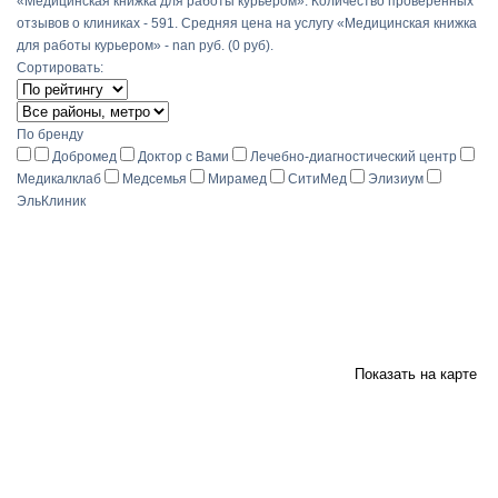
«Медицинская книжка для работы курьером». Количество проверенных
отзывов о клиниках - 591. Средняя цена на услугу «Медицинская книжка
для работы курьером» - nan руб. (0 руб).
Сортировать:
По бренду
Добромед
Доктор с Вами
Лечебно-диагностический центр
Медикалклаб
Медсемья
Мирамед
СитиМед
Элизиум
ЭльКлиник
Показать на карте