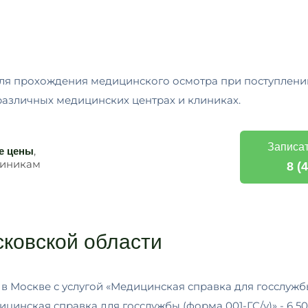
для прохождения медицинского осмотра при поступлени
азличных медицинских центрах и клиниках.
Записат
,
е цены
линикам
8 (
ковской области
 в Москве с услугой «Медицинская справка для госслужб
ицинская справка для госслужбы (форма 001-ГС/у)» - 6 500 