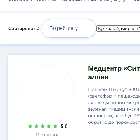
Сортировать:
Результаты
Медцентр «Сит
поиска
аллея
Пешком 11 минут 800 
(светофор и пешеходн
эстакады линии метро
зеленая “Медицинский
остановки, автобус 96
обратно до перекрест
5.0
13 отзывов