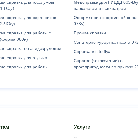
ая справка для госслужбы
Медсправка для ГИБДД 003-В/у
1-ГС/у)
наркологом и психиатром
ая справка для охранников
Оформление спортивной спра
2-ЧО/у)
073у)
ая справка для работы с
Прочие справки
 (форма 989н)
Санаторно-курортная карта 072
ая справка об эпидокружении
Справка «fit to fly»
ие справки для отдыха
Справка (заключение) о
ие справки для работы
профпригодности по приказу 2
нтам
Услуги