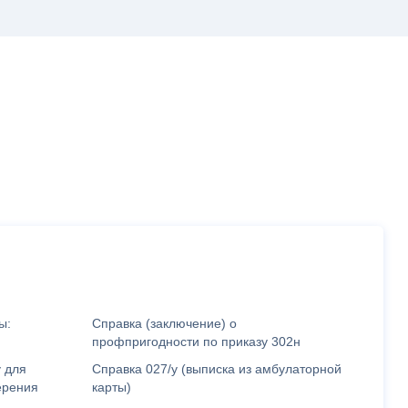
ы:
Справка (заключение) о
профпригодности по приказу 302н
 для
Справка 027/у (выписка из амбулаторной
ерения
карты)